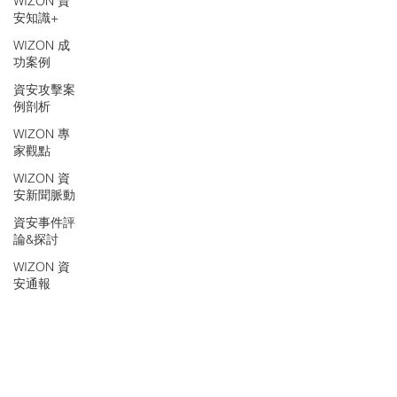
WIZON 資
安知識+
WIZON 成
功案例
資安攻擊案
例剖析
WIZON 專
家觀點
WIZON 資
安新聞脈動
資安事件評
論&探討
WIZON 資
安通報