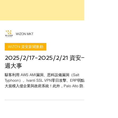
WIZON MKT
WIZON 資安新聞脈動
2025/2/17-2025/2/21 資安一
週大事
駭客利用 AWS AMI漏洞、思科設備漏洞（Salt
Typhoon）、Ivanti SSL VPN零日攻擊、ERP弱點，
大規模入侵企業與政府系統！此外，Palo Alto 防火
牆漏洞 正遭攻擊，數千台設備暴露高風險！ 立即更
新修補、加強存取控管，避免成為下一個受害者！