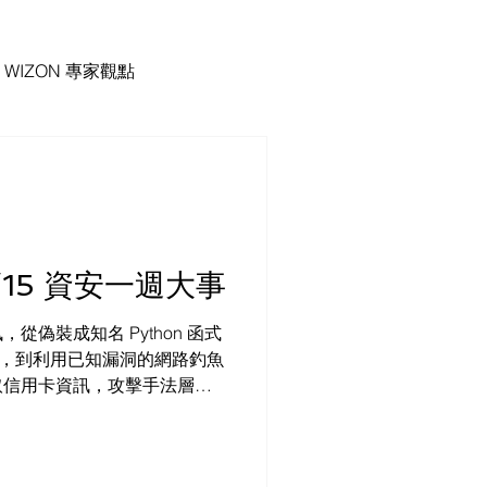
WIZON 專家觀點
11/15 資安一週大事
偽裝成知名 Python 函式
憑證，到利用已知漏洞的網路釣魚
取信用卡資訊，攻擊手法層出
 設備漏洞以及 Microsoft 零
保持系統更新。