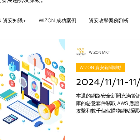
ON 資安知識+
WIZON 成功案例
資安攻擊案例剖析
事件評論&探討
WIZON 資安通報
WIZON MKT
WIZON 資安新聞脈動
2024/11/11-
本週的網路安全新聞充滿警訊，從
庫的惡意套件竊取 AWS 
攻擊和數千個假購物網站竊
不窮。D-Link 停止支援的 NAS
時差漏洞也提醒企業和個人