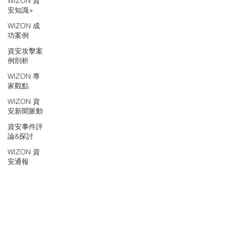
WIZON 資
安知識+
WIZON 成
功案例
資安攻擊案
例剖析
WIZON 專
家觀點
WIZON 資
安新聞脈動
資安事件評
論&探討
WIZON 資
安通報