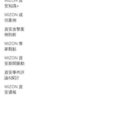
WIZON 資
安知識+
WIZON 成
功案例
資安攻擊案
例剖析
WIZON 專
家觀點
WIZON 資
安新聞脈動
資安事件評
論&探討
WIZON 資
安通報