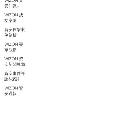
WIZON 資
安知識+
WIZON 成
功案例
資安攻擊案
例剖析
WIZON 專
家觀點
WIZON 資
安新聞脈動
資安事件評
論&探討
WIZON 資
安通報