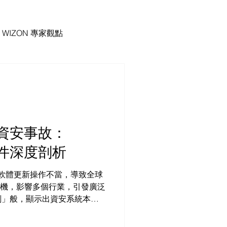
WIZON 專家觀點
資安事故：
e事件深度剖析
ke因軟體更新操作不當，導致全球
電腦當機，影響多個行業，引發廣泛
劃」般，顯示出資安系統本身
引發灰犀牛效應。事件暴露出
障時，應重視「防護空窗期」