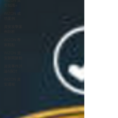
WIZON 資
安知識+
WIZON 成
功案例
資安攻擊案
例剖析
WIZON 專
家觀點
WIZON 資
安新聞脈動
資安事件評
論&探討
WIZON 資
安通報