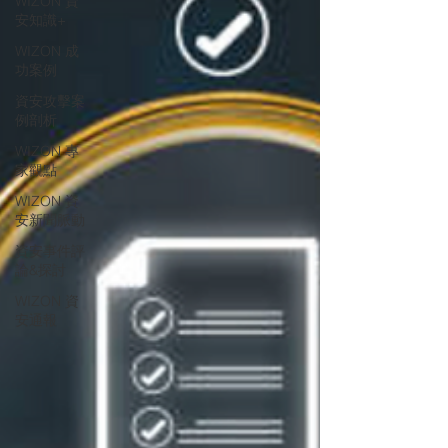
WIZON 資
安知識+
WIZON 成
功案例
資安攻擊案
例剖析
WIZON 專
家觀點
WIZON 資
安新聞脈動
資安事件評
論&探討
WIZON 資
安通報