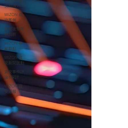
WIZON 資
安知識+
WIZON 成
功案例
資安攻擊案
例剖析
WIZON 專
家觀點
WIZON 資
安新聞脈動
資安事件評
論&探討
WIZON 資
安通報