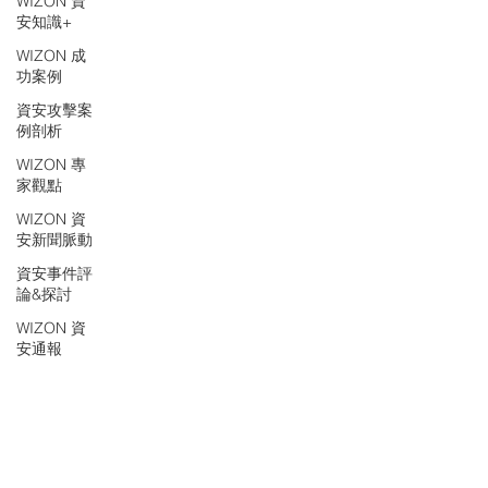
WIZON 資
安知識+
WIZON 成
功案例
資安攻擊案
例剖析
WIZON 專
家觀點
WIZON 資
安新聞脈動
資安事件評
論&探討
WIZON 資
安通報