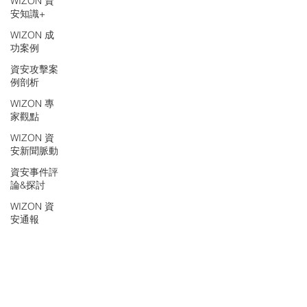
WIZON 資
安知識+
WIZON 成
功案例
資安攻擊案
例剖析
WIZON 專
家觀點
WIZON 資
安新聞脈動
資安事件評
論&探討
WIZON 資
安通報