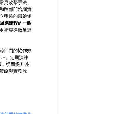
常見攻擊手法、
和跨部門培訓實
立明確的風險矩
回應流程的一致
令衝突導致延遲
跨部門的協作效
OP。定期演練
共識，從而提升整
策略與實務脫