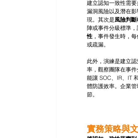
建立認知一致性需要
漏洞風險以及潛在影
現。其次是
風險判斷
陣或事件分級標準，
性
，事件發生時，每
或疏漏。
此外，演練是建立認
率，觀察團隊在事件
能讓 SOC、IR、
體防護效率。企業管
節。
實務策略與