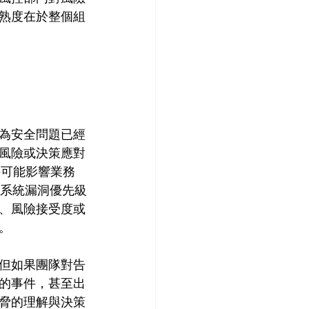
S
熟度在於整個組
為安全問題已經
風險或決策應對
件可能影響業務
些系統漏洞優先級
、風險接受度或
。
但如果團隊對告
的事件，甚至出
脅的理解與決策