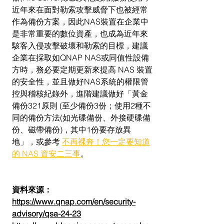
近年來在面對勒索攻擊威脅下也被經常
作為備份方案，因此NAS裝置在企業中
是非常重要的數位資產，也成為近年來
駭客入侵攻擊破壞和勒索的目標，建議
企業在採取如QNAP NAS或同值性設備
方時，務必要定期更新來提高 NAS 裝置
的安全性，並且做好NAS系統的權限管
控與稽核紀錄外，進階建議做好「黃金
備份321原則 (至少備份3份；使用2種不
同的備份方法(如光碟備份、外接硬碟備
份、磁帶備份)，其中1份要存放異
地」，或參考 
不再裸奔！您一定要知道
的 NAS 資安二三事
。
資料來源：
https://www.qnap.com/en/security-
advisory/qsa-24-23