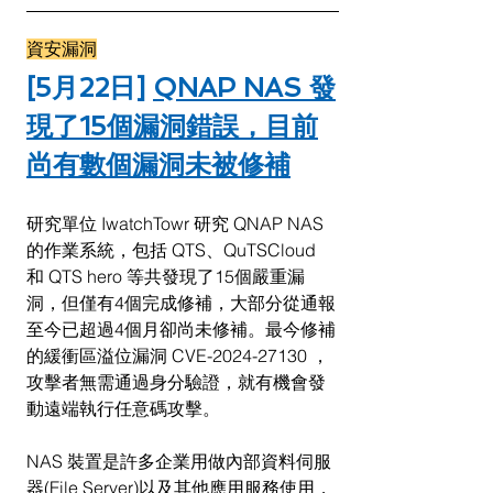
資安漏洞
[5月22日] 
QNAP NAS 發
現了15個漏洞錯誤，目前
尚有數個漏洞未被修補
研究單位 IwatchTowr 研究 QNAP NAS 
的作業系統，包括 QTS、QuTSCloud 
和 QTS hero 等共發現了15個嚴重漏
洞，但僅有4個完成修補，大部分從通報
至今已超過4個月卻尚未修補。最今修補
的緩衝區溢位漏洞 CVE-2024-27130 ，
攻擊者無需通過身分驗證，就有機會發
動遠端執行任意碼攻擊。
NAS 裝置是許多企業用做內部資料伺服
器(File Server)以及其他應用服務使用，