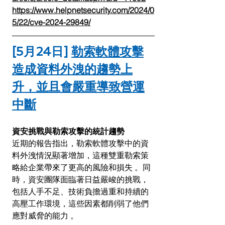
https://www.helpnetsecurity.com/2024/0
5/22/cve-2024-29849/
[5月24日] 
勒索軟體攻擊
造成資料外洩的趨勢上
升，並且會嚴重導致營運
中斷
資安挑戰與勒索攻擊的統計趨勢
近期的報告指出，勒索軟體攻擊中的資
料外洩情況顯著增加，這種雙重勒索策
略給企業帶來了更高的風險和損失 。同
時，資安團隊面臨著日益嚴峻的挑戰，
包括人手不足、技術負擔過重和持續的
高壓工作環境，這些因素都削弱了他們
應對威脅的能力 。