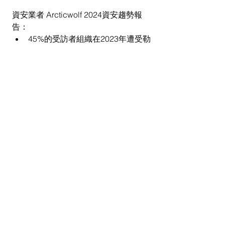
資安業者 Arcticwolf 2024資安趨勢報
告：
45%的受訪者組織在2023年遭受勒
索軟體攻擊，比去年有所增加，其
中86%的攻擊包含資料外洩。
40%的受訪者組織在遭受勒索軟體
攻擊後，經歷營運完全停工與喪失
生產力的情況。
70%的受訪者組織在2023年遭遇成
為商業電子郵件入侵（BEC，亦稱
變臉詐騙），其中29%的目標組織
遭遇了一次或多次成功的BEC攻
擊。
資安與合規管理公司VikingCloud最新研
究統計：
40%的企業內部資安團隊因擔心失
業而未報告資安事件