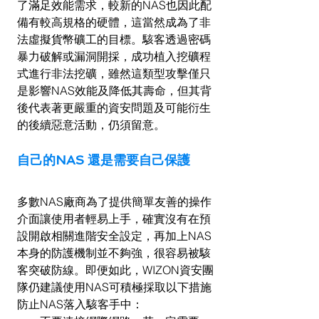
了滿足效能需求，較新的NAS也因此配
備有較高規格的硬體，這當然成為了非
法虛擬貨幣礦工的目標。駭客透過密碼
暴力破解或漏洞開採，成功植入挖礦程
式進行非法挖礦，雖然這類型攻擊僅只
是影響NAS效能及降低其壽命，但其背
後代表著更嚴重的資安問題及可能衍生
的後續惡意活動，仍須留意。
自己的NAS 還是需要自己保護
多數NAS廠商為了提供簡單友善的操作
介面讓使用者輕易上手，確實沒有在預
設開啟相關進階安全設定，再加上NAS
本身的防護機制並不夠強，很容易被駭
客突破防線。即便如此，WIZON資安團
隊仍建議使用NAS可積極採取以下措施
防止NAS落入駭客手中：