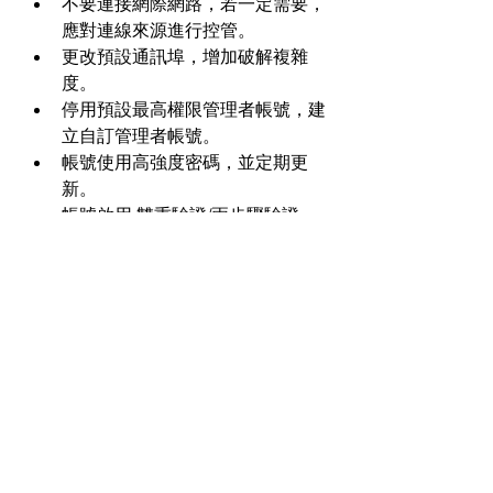
不要連接網際網路，若一定需要，
應對連線來源進行控管。
更改預設通訊埠，增加破解複雜
度。
停用預設最高權限管理者帳號，建
立自訂管理者帳號。
帳號使用高強度密碼，並定期更
新。
帳號啟用 雙重驗證/兩步驟驗證 
(2FA)，多增加一道安全。
開啟內建相關進階防護功能。
關閉不需要或沒有使用的應用程
式、網路服務如：SSH、SFTP … 
等。
定期更新 NAS 應用程式及系統。
即時追蹤NAS製造商釋出之產品安
全性更新。
做好端點安全保護是更有效的做法