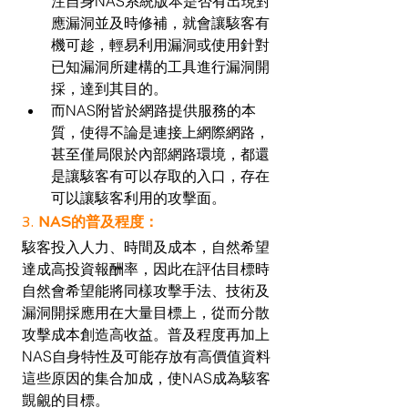
注自身NAS系統版本是否有出現對
應漏洞並及時修補，就會讓駭客有
機可趁，輕易利用漏洞或使用針對
已知漏洞所建構的工具進行漏洞開
採，達到其目的。
而NAS附皆於網路提供服務的本
質，使得不論是連接上網際網路，
甚至僅局限於內部網路環境，都還
是讓駭客有可以存取的入口，存在
可以讓駭客利用的攻擊面。
3. 
NAS的普及程度：
駭客投入人力、時間及成本，自然希望
達成高投資報酬率，因此在評估目標時
自然會希望能將同樣攻擊手法、技術及
漏洞開採應用在大量目標上，從而分散
攻擊成本創造高收益。普及程度再加上
NAS自身特性及可能存放有高價值資料
這些原因的集合加成，使NAS成為駭客
覬覦的目標。