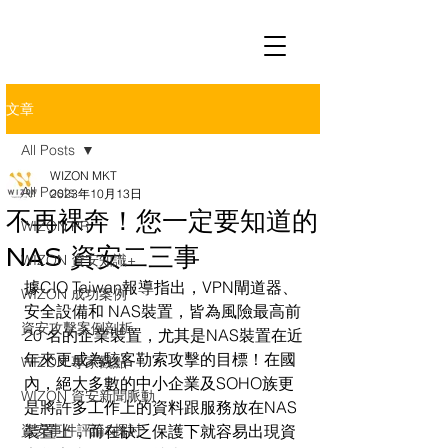
文章
All Posts
WIZON MKT
All Posts
2023年10月13日
不再裸奔！您一定要知道的
WIZON PR
NAS 資安二三事
WIZON 資安知識+
據CIO Taiwan報導指出，VPN閘道器、
WIZON 成功案例
安全設備和 NAS裝置，皆為風險最高前 
資安攻擊案例剖析
20 名的企業裝置，尤其是NAS裝置在近
年來更成為駭客勒索攻擊的目標！在國
WIZON 專家觀點
內，絕大多數的中小企業及SOHO族更
WIZON 資安新聞脈動
是將許多工作上的資料跟服務放在NAS
資安事件評論&探討
裝置上，而在缺乏保護下就容易出現資