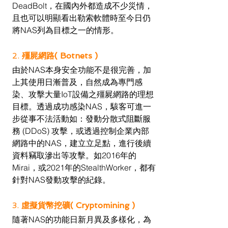
DeadBolt，在國內外都造成不少災情，
且也可以明顯看出勒索軟體時至今日仍
將NAS列為目標之一的情形。
2. 
殭屍網路( Botnets )
由於NAS本身安全功能不是很完善，加
上其使用日漸普及，自然成為專門感
染、攻擊大量IoT設備之殭屍網路的理想
目標。透過成功感染NAS，駭客可進一
步從事不法活動如：發動分散式阻斷服
務 (DDoS) 攻擊，或透過控制企業內部
網路中的NAS，建立立足點，進行後續
資料竊取滲出等攻擊。如2016年的
Mirai，或2021年的StealthWorker，都有
針對NAS發動攻擊的紀錄。
3. 
虛擬貨幣挖礦( Cryptomining )
隨著NAS的功能日新月異及多樣化，為