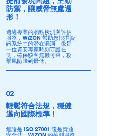
提前發現問題，主動
防禦，讓威脅無處遁
形！
透過專業的弱點檢測與評估
服務，WiZON 幫助您挖掘資
訊系統中的潛在漏洞，像是
一位資安專家時刻守護在
側，確保駭客無機可乘，攻
擊風險降到最低。
02
輕鬆符合法規，穩健
邁向國際標準！
無論是 ISO 27001 還是資通
安全法，WiZON 的檢測服務