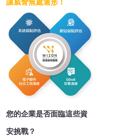
讓威脅無處遁形！
您的企業是否面臨這些資
安挑戰？