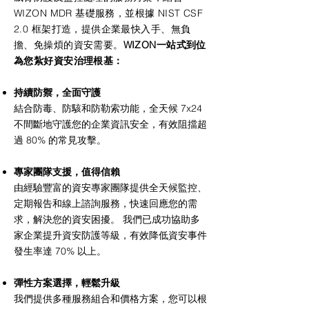
WIZON MDR 基礎服務，並根據 NIST CSF
2.0 框架打造，提供企業最快入手、無負
擔、免操煩的資安需要。
WIZON一站式到位
為您紮好資安治理根基：
持續防禦，全面守護
結合防毒、防駭和防勒索功能，全天候 7x24
不間斷地守護您的企業資訊安全，有效阻擋超
過 80% 的常見攻擊。
專家團隊支援，值得信賴
由經驗豐富的資安專家團隊提供全天候監控、
定期報告和線上諮詢服務，快速回應您的需
求，解決您的資安困擾。 我們已成功協助多
家企業提升資安防護等級，有效降低資安事件
發生率達 70% 以上。
彈性方案選擇，輕鬆升級
我們提供多種服務組合和價格方案，您可以根