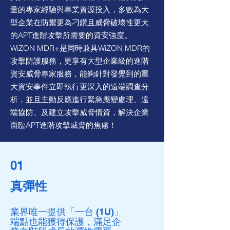
量的專家經驗與專業資源投入，多數為大
型企業在防禦更為刁鑽且威脅破壞性更大
的APT進階攻擊所需要的資安強度。
WiZON MDR+是同時兼具WiZON MDR的
攻擊防護服務，更享有大型企業級的進階
資安威脅專家服務，能夠針對發覺到的重
大資安事件立即執行更深入的遠端調查分
析，並且主動反應進行緊急應變處理、遠
端協防、及建立攻擊威脅情資，解決企業
面臨APT進階攻擊威脅的焦慮！
01
真彈性
業界唯一提供「一台 (1U)」
端點也能獲得保護，滿足企