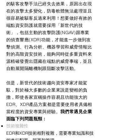
的駭客攻擊手法已經失去效果，原因出在現
在的攻擊太多變化，防毒軟體無法處理並且
很容易被駭客反過來利用！想要做好有效的
端點資安防護就需要採用「新世代的技
術」，包括主動的攻擊防護(NGAV)跟專業
的偵查響應(XDR)功能，才能進一步做到攻
擊偵測、行為分析、機器學習和威脅情報比
對的高階資安技術，能夠同時從多重資料來
源精確發覺出隱藏在端點的威脅事端，並且
自動展開隔離機制跟阻斷攻擊活動。
但是，新世代的技術趨向資安專家才能駕
馭，對於極大多數的企業來說是變相的負
擔，即使各家宣稱操作容易且功能強大的
EDR、XDR產品方案都是需要使用者具備相
當程度的資安專業與經驗。
我們常遇見企業
面臨下列問題瓶頸：
技術複雜性
EDR和XDR技術相對複雜，需要專業知識和技