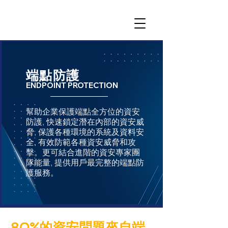
端點防護
EN
DPOINT PROTECTION
幫助企業保護端點全方位的資安
防護, 快速鎖定潛在內部的資安威
脅, 保護各種環境的系統及資料安
全, 有效防範各種資安威脅和攻
擊。更可結合進階的資安專家團
隊能量, 提供用戶最完整的端點防
護服務。
80%的資安問題來自端