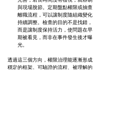
與現場脫節。定期盤點權限或抽查
離職流程，可以讓制度隨組織變化
持續調整。檢查的目的不是找錯，
而是讓制度保持活力，使問題在早
期被看見，而非在事件發生後才曝
光。
透過這三個方向，權限治理能逐漸形成
穩定的框架。可驗證的流程、被理解的
制度目的與持續的檢查節奏，讓治理不
再只是文件，而能成為企業日常運作的
一部分。當權限管理具備這些基礎，企
業面對變動時便能保持清楚邊界，也能
在發生異常時更快找出原因。治理因此
不只是保護資訊，更是讓組織在成長中
維持秩序的重要方式。