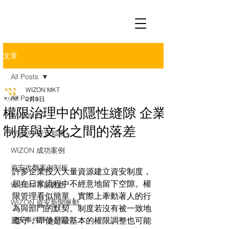
文章
All Posts
WIZON MKT
All Posts
2月9日
權限治理中的隱性縫隙 企業
WIZON PR
制度與文化之間的落差
WIZON 資安知識+
WIZON 成功案例
資安攻擊案例剖析
許多企業投入大量資源建立資安制度，
卻在日常流程中不經意地留下空隙。權
WIZON 專家觀點
限管理看似簡單，實際上牽動著人的行
WIZON 資安新聞脈動
為與部門的默契。制度若沒有被一致地
資安事件評論&探討
遵守，即使是最基本的權限調整也可能