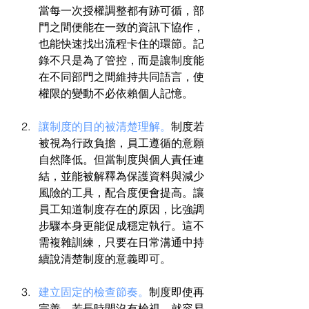
當每一次授權調整都有跡可循，部
門之間便能在一致的資訊下協作，
也能快速找出流程卡住的環節。記
錄不只是為了管控，而是讓制度能
在不同部門之間維持共同語言，使
權限的變動不必依賴個人記憶。
讓制度的目的被清楚理解。
制度若
被視為行政負擔，員工遵循的意願
自然降低。但當制度與個人責任連
結，並能被解釋為保護資料與減少
風險的工具，配合度便會提高。讓
員工知道制度存在的原因，比強調
步驟本身更能促成穩定執行。這不
需複雜訓練，只要在日常溝通中持
續說清楚制度的意義即可。
建立固定的檢查節奏。
制度即使再
完善，若長時間沒有檢視，就容易