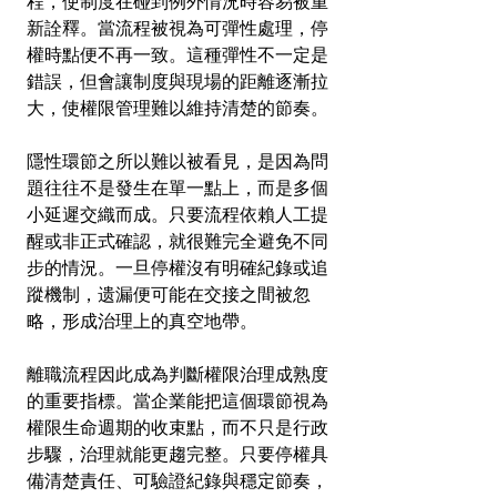
程，使制度在碰到例外情況時容易被重
新詮釋。當流程被視為可彈性處理，停
權時點便不再一致。這種彈性不一定是
錯誤，但會讓制度與現場的距離逐漸拉
大，使權限管理難以維持清楚的節奏。
隱性環節之所以難以被看見，是因為問
題往往不是發生在單一點上，而是多個
小延遲交織而成。只要流程依賴人工提
醒或非正式確認，就很難完全避免不同
步的情況。一旦停權沒有明確紀錄或追
蹤機制，遗漏便可能在交接之間被忽
略，形成治理上的真空地帶。
離職流程因此成為判斷權限治理成熟度
的重要指標。當企業能把這個環節視為
權限生命週期的收束點，而不只是行政
步驟，治理就能更趨完整。只要停權具
備清楚責任、可驗證紀錄與穩定節奏，