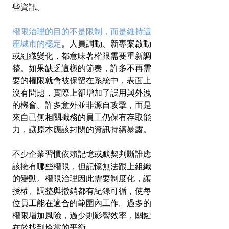
些資訊。
權限治理的目的不是限制，而是維持這
座城市的穩定
。人員調動、新專案啟動
或組織變化，都意味著權限需要重新調
整。如果缺乏這樣的節奏，許多不再需
要的權限就會被保留在系統中，表面上
沒有問題，實際上卻增加了誤用與外洩
的機會。許多意外並非源自攻擊，而是
來自已無相關職務的員工仍保有存取能
力，讓原本應該封閉的資訊持續暴露。
不少企業習慣依賴記憶或默契判斷誰應
該擁有哪些權限，但記憶無法跟上組織
的變動。權限治理因此需要制度化，讓
授權、調整與撤銷都有紀錄可循，使每
位員工能在適合的範圍內工作。過多的
權限增加風險，過少則影響效率，關鍵
在於找到恰當的平衡。