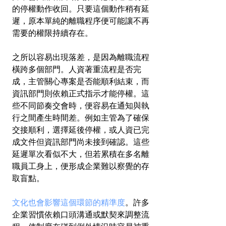
的停權動作收回。只要這個動作稍有延
遲，原本單純的離職程序便可能讓不再
需要的權限持續存在。
之所以容易出現落差，是因為離職流程
橫跨多個部門。人資著重流程是否完
成，主管關心專案是否能順利結束，而
資訊部門則依賴正式指示才能停權。這
些不同節奏交會時，便容易在通知與執
行之間產生時間差。例如主管為了確保
交接順利，選擇延後停權，或人資已完
成文件但資訊部門尚未接到確認。這些
延遲單次看似不大，但若累積在多名離
職員工身上，便形成企業難以察覺的存
取盲點。
文化也會影響這個環節的精準度
。許多
企業習慣依賴口頭溝通或默契來調整流