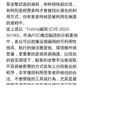
客攻擊武器的過程，有時很快就出現，
有時則是經歷多時才會被找出適合的利
用方式，但有更多時候是被利用在掩護
的過程中。
從上述以「Follina漏洞 (CVE-2022-
30190)」作為POC概念驗證的示範案例
中，各位可以想像這個漏洞的可利用性
很高、執行的做法難度低、環境條件很
普遍，更重要的是很容易掩護。以現在
的資安環境下，駭客的攻擊手法會採取
不容易被察覺的方式並加上分段復合的
程序，非常懂得利用受害者所相信的合
法、不會懷疑的工具或行為，尤其是避
開受害者環境中最常用的傳統資安防護
工具: 電腦防毒及網路防火牆。
因此，當您再次接收到漏洞的情報時，
先不用慌張，記得先查看或諮詢這些漏
洞的幾個關鍵資訊：