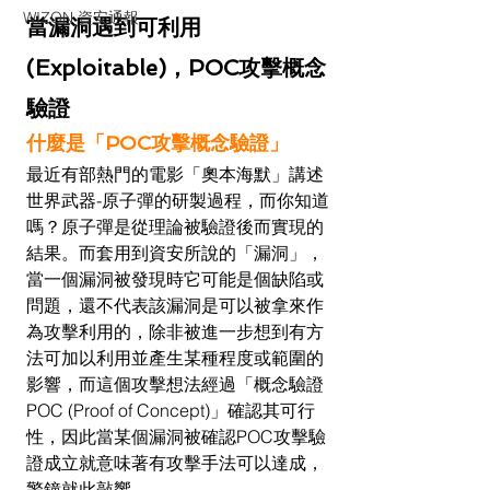
WIZON 資安通報
當漏洞遇到可利用
(Exploitable)，POC攻擊概念
驗證
什麼是「POC攻擊概念驗證」
最近有部熱門的電影「奧本海默」講述
世界武器-原子彈的研製過程，而你知道
嗎？原子彈是從理論被驗證後而實現的
結果。而套用到資安所說的「漏洞」，
當一個漏洞被發現時它可能是個缺陷或
問題，還不代表該漏洞是可以被拿來作
為攻擊利用的，除非被進一步想到有方
法可加以利用並產生某種程度或範圍的
影響，而這個攻擊想法經過「概念驗證
POC (Proof of Concept)」確認其可行
性，因此當某個漏洞被確認POC攻擊驗
證成立就意味著有攻擊手法可以達成，
警鐘就此敲響。