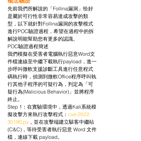
概念驗證
先前我們所解說的「Follina漏洞」恰好
是屬於可行性非常容易達成攻擊的類
型，以下就針對Follina漏洞的攻擊模式
進行POC驗證過程，希望在過程中的拆
解說明能幫助您有更多的認識。
POC驗證過程簡述
我們模擬在受害者電腦執行惡意Word文
件檔連線至中繼下載執行payload，進一
步呼叫微軟支援診斷工具進行任意程式
碼執行時，偵測到微軟Office程序呼叫執
行其他子程序的可疑行為，判定為「可
疑行為(Malicious Behavior)」並將程序
終止。
Step 1：在實驗環境中，透過Kali系統模
擬攻擊方來執行攻擊程式：
cve-2022-
30190.py
，並在攻擊端建立駭客中繼站
(C&C)，等待受害者執行惡意 Word 文件
檔，連線下載 payload。