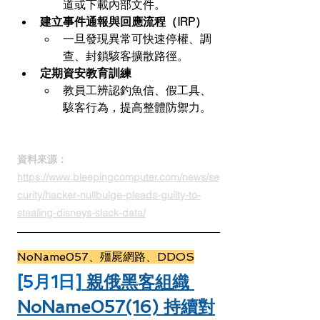
道或下載內部文件。
建立事件通報與回應流程（IRP）
一旦發現異常可快速停權、調
查、封鎖駭客擴散路徑。
定期資安教育訓練
教員工辨認釣魚信、假工具、
駭客行為，提高整體防禦力。
資料來源：
https://www.bleepingcomputer.com/news/se
curity/hacker-nullbulge-pleads-guilty-to-
stealing-disneys-slack-data/
NoName057、殭屍網路、DDOS
[5月1日]
親俄黑客組織 
NoName057(16) 持續對