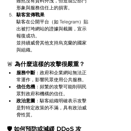
雖然沒有資料外洩，但造成公部門
形象與服務信任上的損害。
駭客宣傳戰果
駭客在公開平台（如 Telegram）貼
出被打垮網站的證據與截圖，宣示
報復成功。
並持續威脅其他支持烏克蘭的國家
與組織。
🚨 
為什麼這樣的攻擊很嚴重？
服務中斷
：​政府和企業網站無法正
常運作，影響民眾使用公共服務。
信任危機
：​頻繁的攻擊可能削弱民
眾對政府和機構的信任。
政治意圖
：​駭客組織明確表示攻擊
是對特定政策的不滿，具有政治威
脅性質。
🛡 如何預防或減緩 DDoS 攻