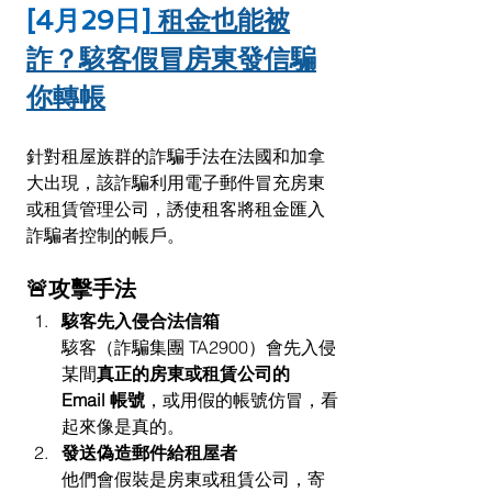
[4月29日]
租金也能被
詐？駭客假冒房東發信騙
你轉帳
針對租屋族群的詐騙手法在法國和加拿
大出現，該詐騙利用電子郵件冒充房東
或租賃管理公司，誘使租客將租金匯入
詐騙者控制的帳戶。
🚨攻擊手法
駭客先入侵合法信箱
駭客（詐騙集團 TA2900）會先入侵
某間
真正的房東或租賃公司的 
Email 帳號
，或用假的帳號仿冒，看
起來像是真的。
發送偽造郵件給租屋者
他們會假裝是房東或租賃公司，寄