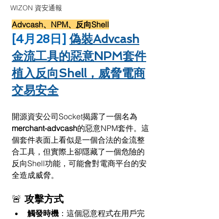
WIZON 資安通報
Advcash、NPM、反向Shell
[4月28日] 
偽裝Advcash
金流工具的惡意NPM套件
植入反向Shell，威脅電商
交易安全
開源資安公司Socket揭露了一個名為
merchant-advcash
的惡意NPM套件。這
個套件表面上看似是一個合法的金流整
合工具，但實際上卻隱藏了一個危險的
反向Shell功能，可能會對電商平台的安
全造成威脅。
🚨 
攻擊方式
觸發時機
：這個惡意程式在用戶完