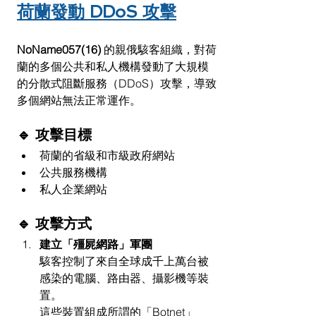
荷蘭發動 DDoS 攻擊
NoName057(16)
 的親俄駭客組織，對荷
蘭的多個公共和私人機構發動了大規模
的分散式阻斷服務（DDoS）攻擊，導致
多個網站無法正常運作。
🔹 攻擊目標
荷蘭的省級和市級政府網站
公共服務機構
私人企業網站
🔹 攻擊方式
建立「殭屍網路」軍團
駭客控制了來自全球成千上萬台被
感染的電腦、路由器、攝影機等裝
置。
這些裝置組成所謂的「Botnet」