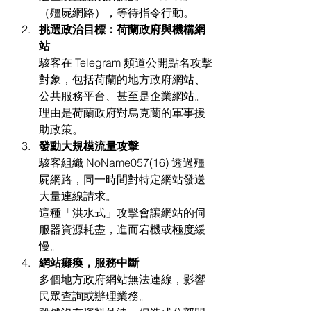
（殭屍網路），等待指令行動。
挑選政治目標：荷蘭政府與機構網
站
駭客在 Telegram 頻道公開點名攻擊
對象，包括荷蘭的地方政府網站、
公共服務平台、甚至是企業網站。
理由是荷蘭政府對烏克蘭的軍事援
助政策。
發動大規模流量攻擊
駭客組織 NoName057(16) 透過殭
屍網路，同一時間對特定網站發送
大量連線請求。
這種「洪水式」攻擊會讓網站的伺
服器資源耗盡，進而宕機或極度緩
慢。
網站癱瘓，服務中斷
多個地方政府網站無法連線，影響
民眾查詢或辦理業務。