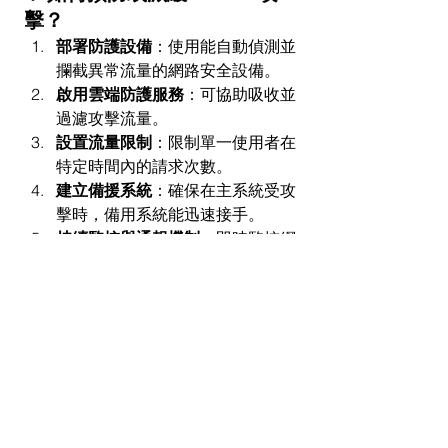
擊？
部署防護設備
：​使用能自動偵測並
攔截異常流量的網路安全設備。
啟用雲端防護服務
：​可協助吸收並
過濾攻擊流量。
設置流量限制
：​限制單一使用者在
特定時間內的請求次數。
建立備援系統
：​確保在主系統受攻
擊時，備用系統能迅速接手。
持續監控與通報機制
：​即時監控網
路流量，並在發現異常時迅速通報
並應對。
資料來源：
https://www.bleepingcomputer.com/news/se
curity/pro-russia-hacktivists-bombard-
dutch-public-orgs-with-ddos-attacks/