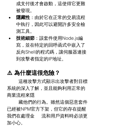
成支付後才會啟動，這使得它更難
被發現。
隱藏性
：由於它在正常的交易流程
中執行，因此可以避開許多安全檢
測工具。
技術細節
：該套件使用Node.js編
寫，並在特定的回呼函式中嵌入了
反向Shell的程式碼，讓伺服器連接
到攻擊者指定的IP地址。
⚠️ 為什麼這很危險？
	這種攻擊方式顯示出攻擊者對目標
系統的深入了解，並且能夠利用正常的
商業流程來隱 
	藏他們的行為。雖然這個惡意套件
已經被NPM官方下架，但它的存在提醒
我們在處理金 	流和用戶資料時必須更
加小心。