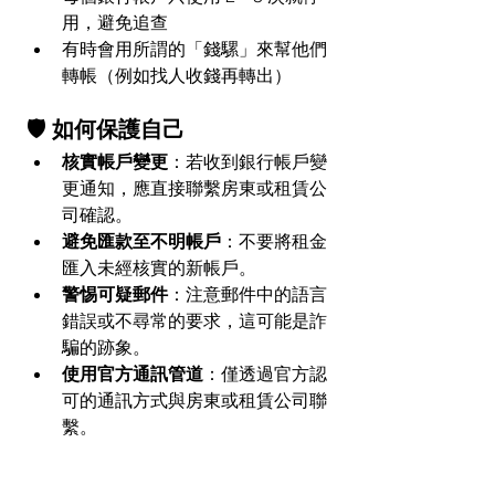
用，避免追查
有時會用所謂的「錢騾」來幫他們
轉帳（例如找人收錢再轉出）
🛡 如何保護自己
核實帳戶變更
：​若收到銀行帳戶變
更通知，應直接聯繫房東或租賃公
司確認。
避免匯款至不明帳戶
：​不要將租金
匯入未經核實的新帳戶。
警惕可疑郵件
：​注意郵件中的語言
錯誤或不尋常的要求，這可能是詐
騙的跡象。
使用官方通訊管道
：​僅透過官方認
可的通訊方式與房東或租賃公司聯
繫。