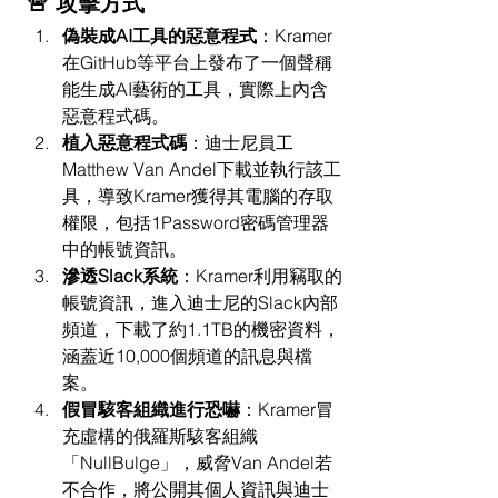
🚨 攻擊方式
偽裝成AI工具的惡意程式
：​Kramer
在GitHub等平台上發布了一個聲稱
能生成AI藝術的工具，實際上內含
惡意程式碼。​
植入惡意程式碼
：​迪士尼員工
Matthew Van Andel下載並執行該工
具，導致Kramer獲得其電腦的存取
權限，包括1Password密碼管理器
中的帳號資訊。​
滲透Slack系統
：​Kramer利用竊取的
帳號資訊，進入迪士尼的Slack內部
頻道，下載了約1.1TB的機密資料，
涵蓋近10,000個頻道的訊息與檔
案。​
假冒駭客組織進行恐嚇
：​Kramer冒
充虛構的俄羅斯駭客組織
「NullBulge」，威脅Van Andel若
不合作，將公開其個人資訊與迪士