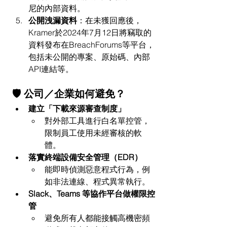
尼的內部資料。​
公開洩漏資料
：​在未獲回應後，
Kramer於2024年7月12日將竊取的
資料發布在BreachForums等平台，
包括未公開的專案、原始碼、內部
API連結等。
🛡 公司／企業如何避免？
建立「下載來源審查制度」
對外部工具進行白名單控管，
限制員工使用未經審核的軟
體。
落實終端設備安全管理（EDR）
能即時偵測惡意程式行為，例
如非法連線、程式異常執行。
Slack、Teams 等協作平台做權限控
管
避免所有人都能接觸高機密頻