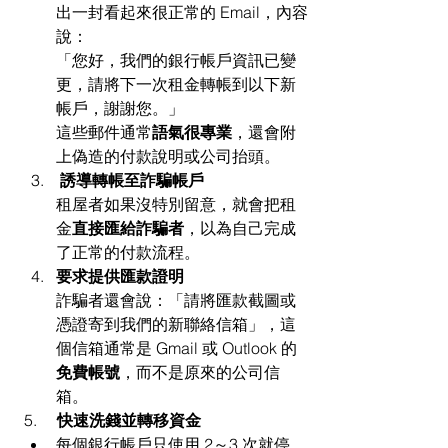
出一封看起來很正常的 Email，內容
說：
「您好，我們的銀行帳戶資訊已變
更，請將下一次租金轉帳到以下新
帳戶，謝謝您。」
這些郵件通常
語氣很專業
，還會附
上偽造的付款說明或公司抬頭。
誘導轉帳至詐騙帳戶
租屋者如果沒特別留意，就會把租
金
直接匯給詐騙者
，以為自己完成
了正常的付款流程。
要求提供匯款證明
詐騙者還會說：「請將匯款截圖或
憑證寄到我們的新聯絡信箱」，這
個信箱通常是 Gmail 或 Outlook 的
免費帳號
，而不是原來的公司信
箱。
5.     
快速洗錢並轉移資金
每個銀行帳戶只使用 2～3 次就停