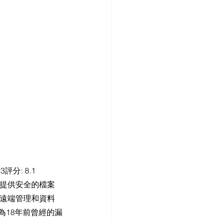
S
分: 8.1 
工具，提供安全的檔案
是遠端管理和資料
視為18年前曾經的漏