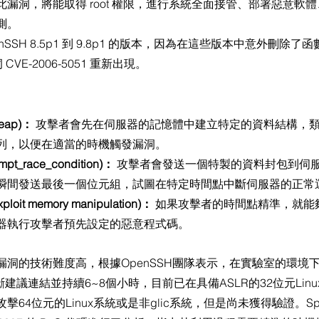
漏洞，將能取得 root 權限，進行系統全面接管、部署惡意軟
測。
nSSH 8.5p1 到 9.8p1 的版本，因為在這些版本中意外刪除
CVE-2006-5051 重新出現。
：
eap)：
 攻擊者會先在伺服器的記憶體中建立特定的資料結構，
列，以便在適當的時機觸發漏洞。
t_race_condition)：
 攻擊者會發送一個特製的資料封包到伺
瞬間發送最後一個位元組，試圖在特定時間點中斷伺服器的正常
it memory manipulation)：
 如果攻擊者的時間點精準，就能
器執行攻擊者預先設定的惡意程式碼。
洞的技術難度高，根據OpenSSH團隊表示，在實驗室的環境下
要不斷建議連結並持續6~8個小時，目前已在具備ASLR的32位元Li
64位元的Linux系統或是非glic系統，但是尚未獲得驗證。Sp