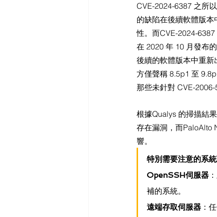
CVE-2024-6387
的缺陷在後續軟體版本中重新
性。而CVE-2024-6387
在 2020 年 10 月
後續的軟體版本中重新出
方僅聲稱 8.5p1 至
那些未針對 CVE-2006-
根據Qualys 的掃描結
存在漏洞，而PaloAlto 
響。
特別需要注意的系統
OpenSSH伺服器
：
補的系統。
遠端存取伺服器
：任