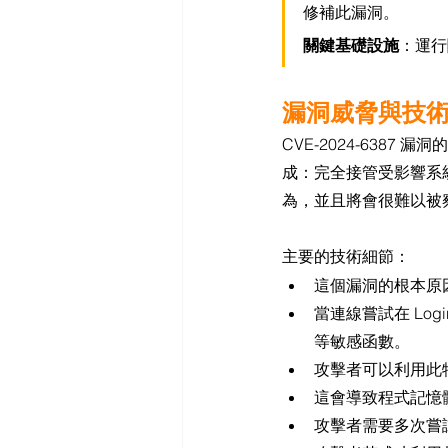
修補此漏洞。
關鍵基礎設施
：運行
漏洞威脅與技
CVE-2024-638
成：完全接管受影響系統
為，並且將會很難以被
主要的技術細節：
這個漏洞的根本原因
當連線嘗試在 Logi
等敏感函數。
攻擊者可以利用此
這會導致程式記憶
攻擊者需要多次嘗