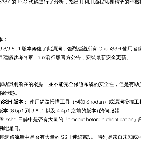
24-6387 的 PoC 代碼進行了分析，指出其利用過程需要精準的
本：
出 9.8/9.8p1 版本修復了此漏洞，強烈建議所有 OpenSSH 使
建議參考各家Linux發行版官方公告，安裝最新安全更新。
幫助識別潛在的弱點，並不能完全保證系統的安全性，但是有助
的曝險狀態。
nSSH 版本：
 使用網路掃描工具（例如 Shodan）或漏洞掃描
版本 (8.5p1 到 9.8p1 以及 4.4p1 之前的版本) 的伺服器。
看 sshd 日誌中是否有大量的「timeout before authenticat
用此漏洞。
監控網路流量中是否有大量的 SSH 連線嘗試，特別是來自未知或可疑