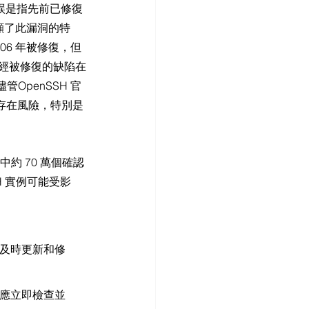
歸錯誤是指先前已修復
，突顯了此漏洞的特
 2006 年被修復，但
個曾經被修復的缺陷在
penSSH 官
可能存在風險，特別是
中約 70 萬個確認
SSH 實例可能受影
經及時更新和修
應立即檢查並