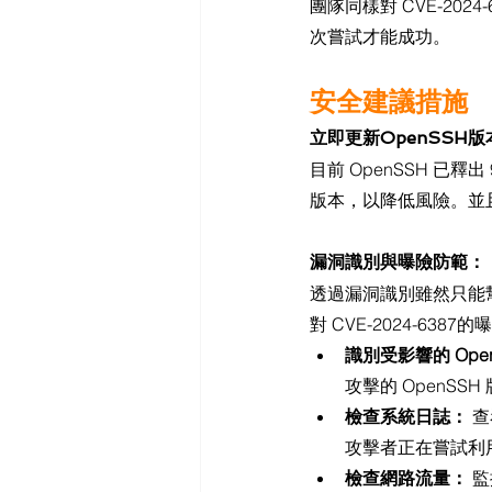
團隊同樣對 CVE-20
次嘗試才能成功。
安全建議措施
立即更新OpenSSH版
目前 OpenSSH 已釋
版本，以降低風險。並且
漏洞識別與曝險防範：
透過漏洞識別雖然只能
對 CVE-2024-6387
識別受影響的 Ope
攻擊的 OpenSSH 
檢查系統日誌：
 查
攻擊者正在嘗試利
檢查網路流量：
 