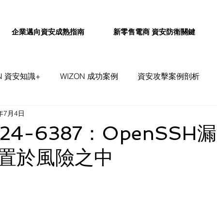
企業邁向資安成熟指南
新零售電商 資安防衛關鍵
ON 資安知識+
WIZON 成功案例
資安攻擊案例剖析
4年7月4日
事件評論&探討
WIZON 資安通報
024-6387：OpenSS
置於風險之中