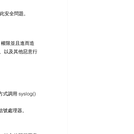
此安全問題。
t 權限並且進而造
擊、以及其他惡意行
用 syslog() 
信號處理器。