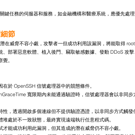
關鍵任務的伺服器和服務，如金融機構和醫療系統，應優先處理
術細節
7 漏洞的潛在威脅不容小覷，攻擊者一但成功利用該漏洞，將能取得 roo
、部署惡意軟體、植入後門、竊取敏感數據、發動 DDoS 攻
察覺。
在於 OpenSSH 信號處理器中的競態條件。
nGraceTime 寬限期內未能通過驗證時，信號處理器會以非同步方式調
特性，透過開啟多個連線但不提供驗證憑證，以非同步方式觸發
體堆處於不一致狀態，最終實現遠端執行任意程式碼。
試才能成功利用此漏洞，但其造成的潛在威脅仍不容小覷。