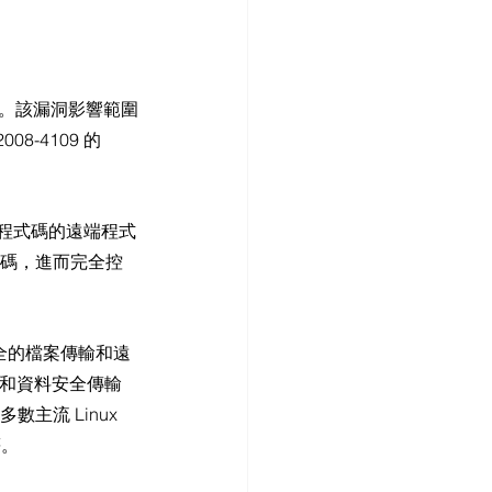
on"。該漏洞影響範圍
08-4109 的 
任意程式碼的遠端程式
程式碼，進而完全控
供安全的檔案傳輸和遠
理和資料安全傳輸
數主流 Linux 
等。