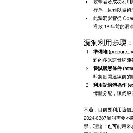
攻擊者若成功利用此
行為，且難以被偵
此漏洞影響從 Ope
導致 18 年前的漏洞 
漏洞利用步驟
準備堆 (prepare_h
雜的多米諾骨牌陣
嘗試競態條件 (attemp
即將斷開連線前的
利用記憶體操作 (explo
憶體分配，讓伺服
不過，目前要利用這個漏
2024-6387漏洞需
擊，理論上也可能用來攻擊