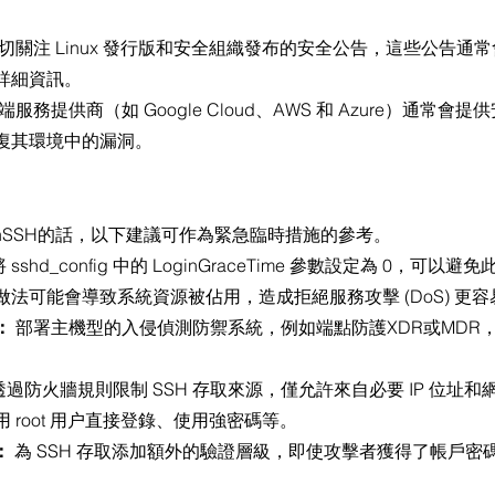
密切關注 Linux 發行版和安全組織發布的安全公告，這些公告通
詳細資訊。
雲端服務提供商（如 Google Cloud、AWS 和 Azure）通常
復其環境中的漏洞。
：
nSSH的話，以下建議可作為緊急臨時措施的參考。
將 sshd_config 中的 LoginGraceTime 參數設定為 0，可
法可能會導致系統資源被佔用，造成拒絕服務攻擊 (DoS) 更
：
 部署主機型的入侵偵測防禦系統，例如端點防護XDR或MDR
透過防火牆規則限制 SSH 存取來源，僅允許來自必要 IP 位址和網
用 root 用户直接登錄、使用強密碼等。
：
 為 SSH 存取添加額外的驗證層級，即使攻擊者獲得了帳戶密