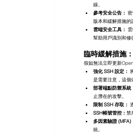
線。
參考安全公告：
 
版本和緩解措施的
雲端安全工具：
 
幫助用戶識別和修
臨時緩解措施
假如無法立即更新Ope
強化 SSH 設定：
 
是需要注意，這個做
部署端點防禦系統
止潛在的攻擊。
限制 SSH 存取：
 
SSH帳號管控：
禁
多因素驗證 (MFA)
統。