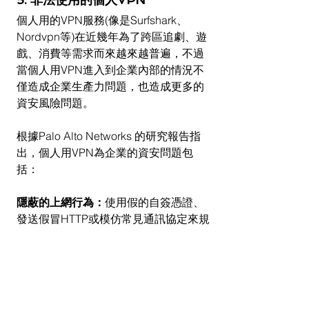
個人用的VPN服務(像是Surfshark、
Nordvpn等)在近幾年為了跨區追劇、遊
戲、消費等需求而來越來越普遍，不過
當個人用VPN進入到企業內部的情況不
僅造成企業生產力問題，也造成更多的
資安風險問題。
根據Palo Alto Networks 的研究報告指
出，個人用VPN為企業的資安問題包
括：
隱蔽的上網行為：
使用假的自簽憑證、
發送假冒HTTP或模仿常見通訊協定來規
避防火牆及資安設備偵測，這些都實質
上隱蔽了VPN使用背後的真實活動行
為，大大降低了企業整體網路安全的可
視性。