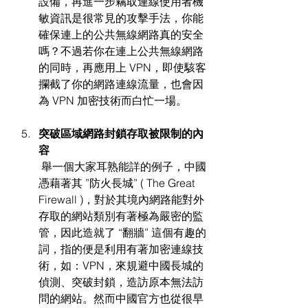
設備，再進一步竊取連線使用者機
敏資訊是很常見的攻擊手法，你能
確保連上的公共無線網路真的安全
嗎？不過若你在連上公共無線網路
的同時，再應用上 VPN，即使駭客
攔截了你的網路連線流量，也會因
為 VPN 加密技術而白忙一場。
突破區域網路封鎖存取被限制的內
容
 舉一個大家耳熟能詳的例子，中國
憑藉著其 ”防火長城” ( The Great 
Firewall )，對於其境內網路能對外
存取的網站類別有著極為嚴密的監
管，因此造就了 “翻牆” 這個有趣的
詞，指的便是利用有著加密連線技
術，如：VPN，來規避中國長城的
偵測、突破封鎖，造訪原本無法訪
問的網站。然而中國官方也從很早