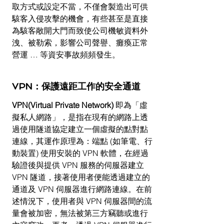
取方式或設定不當，不僅會製造出可供
駭客入侵攻擊的機會，有些甚至是直接
為駭客敞開大門而致使公司機敏資料外
洩、被勒索，影響公司聲譽、癱瘓正常
營運 … 等資安事故頻頻發生。
VPN：保護遠距工作的安全通道
VPN(Virtual Private Network) 
即為「虛
擬私人網路」，是指在現有的網路上透
過使用隧道協定建立一個虛擬的點對點
連線，其運作原理為：端點 (如筆電、行
動裝置) 使用安裝的 VPN 軟體，在經過
驗證後與提供 VPN 服務的伺服器建立 
VPN 隧道，接著使用者便能透過建立的
通道及 VPN 伺服器進行網路連線。在前
述情況下，使用者與 VPN 伺服器間的流
量會被加密，無法被第三方竊聽或進行