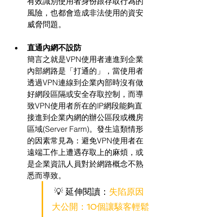
有效識別使用者身份跟存取行為的
風險，也都會造成非法使用的資安
威脅問題。
直通內網不設防
簡言之就是VPN使用者連進到企業
內部網路是「打通的」，當使用者
透過VPN連線到企業內部時沒有做
好網段區隔或安全存取控制，而導
致VPN使用者所在的IP網段能夠直
接進到企業內網的辦公區段或機房
區域(Server Farm)。發生這類情形
的因素常見為：避免VPN使用者在
遠端工作上遭遇存取上的麻煩，或
是企業資訊人員對於網路概念不熟
悉而導致。
 💡 延伸閱讀：
失陷原因
大公開：10個讓駭客輕鬆