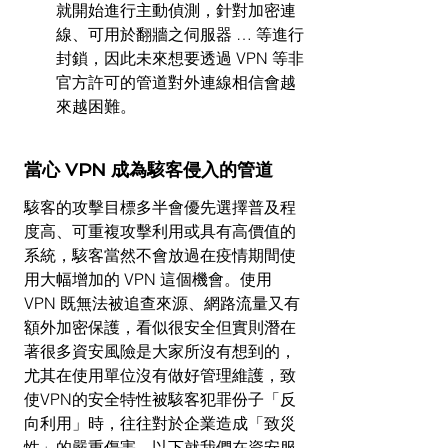
就開始進行主動偵測，針對加密連
線、可用於翻牆之伺服器 … 等進行
封鎖，因此未來想要透過 VPN 等非
官方許可的管道對外連線相信會越
來越困難。
當心 VPN 成為駭客侵入的管道
駭客的攻擊目標多半會優先選擇普及程
度高、可重複攻擊利用或具有高價值的
系統，駭客當然不會放過在疫情期間使
用大幅增加的 VPN 這個機會。使用 
VPN 既無法被追查來源、網路流量又有
額外加密保護，看似很安全但實則潛在
著很多資安風險是大家所沒有想到的，
尤其在使用單位沒有做好管理維護，致
使VPN的安全特性被駭客犯罪份子「反
向利用」時，往往對於企業造成「致災
性」的嚴重傷害。以下就我們在資安服