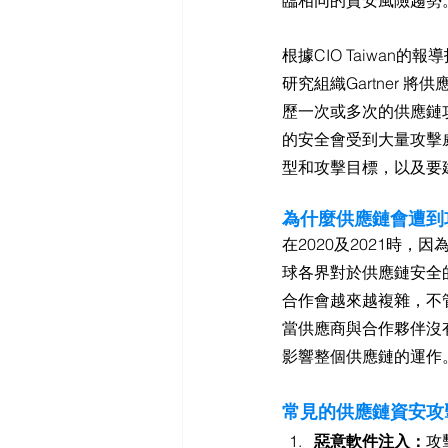
臨相同的資安風險趨勢
根據CIO Taiwan的報
研究組織Gartner 
歷一次或多次的供應鏈
的安全會受到大量攻擊
型和攻擊目標，以及要
為什麼供應鏈會遭到
在2020及2021時，因
球各界對於供應鏈安全
合作會越來越複雜，不
當供應商與合作夥伴沒
影響整個供應鏈的運作
常見的供應鏈資安攻
惡意軟件注入：
攻