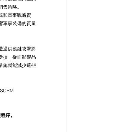
銷售策略。
統和軍事戰略資
響軍事裝備的質量
透過供應鏈攻擊將
受損，從而影響品
措施就能減少這些
CRM 
與程序。