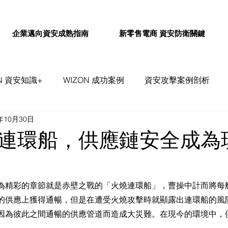
企業邁向資安成熟指南
新零售電商 資安防衛關鍵
ON 資安知識+
WIZON 成功案例
資安攻擊案例剖析
年10月30日
事件評論&探討
WIZON 資安通報
連環船，供應鏈安全成為
為精彩的章節就是赤壁之戰的「火燒連環船」，曹操中計而將每
的供應上獲得通暢，但是在遭受火燒攻擊時就顯露出連環船的風
因為彼此之間通暢的供應管道而造成大災難。在現今的環境中，