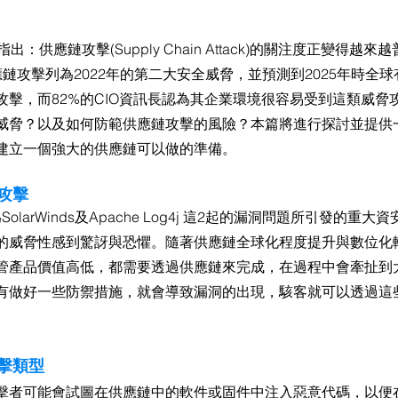
。
導指出：供應鏈攻擊(Supply Chain Attack)的關注度正變得
將供應鏈攻擊列為2022年的第二大安全威脅，並預測到2025年時全
攻擊，而82%的CIO資訊長認為其企業環境很容易受到這類威脅
威脅？以及如何防範供應鏈攻擊的風險？本篇將進行探討並提供
建立一個強大的供應鏈可以做的準備。
攻擊
為SolarWinds及Apache Log4j 這2起的漏洞問題所引發的重
的威脅性感到驚訝與恐懼。隨著供應鏈全球化程度提升與數位化
管產品價值高低，都需要透過供應鏈來完成，在過程中會牽扯到
有做好一些防禦措施，就會導致漏洞的出現，駭客就可以透過這
。
擊類型
擊者可能會試圖在供應鏈中的軟件或固件中注入惡意代碼，以便