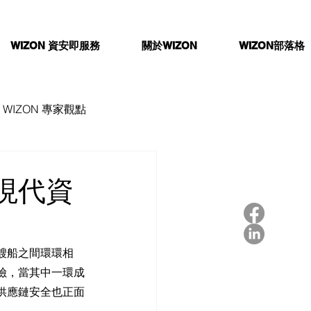
WIZON 資安即服務
關於WIZON
WIZON部落格
WIZON 專家觀點
現代資
艘船之間環環相
險，當其中一環成
供應鏈安全也正面