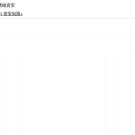
應鏈資安
ON 資安知識+