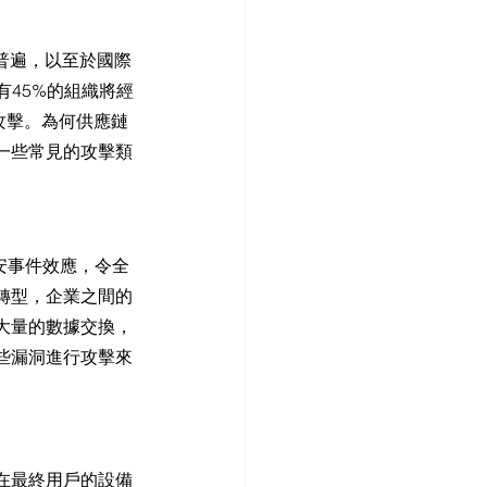
S
越來越普遍，以至於國際
球有45%的組織將經
攻擊。為何供應鏈
一些常見的攻擊類
大資安事件效應，令全
轉型，企業之間的
大量的數據交換，
些漏洞進行攻擊來
在最終用戶的設備