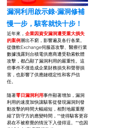
漏洞利用啟示錄-漏洞修補
慢一步，駭客就快十步！
近年來，
企業因資安漏洞遭受重大損失
的案例
層出不窮，影響遍及各行各業。
從微軟Exchange伺服器攻擊、醫療行業
數據洩露到台積電供應商遭受勒索軟體
攻擊，都凸顯了漏洞利用的嚴重性。這
些事件不僅造成企業財務損失和聲譽損
害，也影響了供應鏈穩定性和客戶信
任。
隨著
零日漏洞利用
事件顯著增加，漏洞
利用的速度加快讓駭客從發現漏洞到發
動攻擊的時間大幅縮短，相對地嚴重壓
縮了防守方的應變時間，**使得駭客更容
易在不被察覺的情況下入侵得逞。**也因