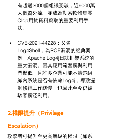
有超過2000個組織受駭，近9000萬
人個資外流，並成為勒索軟體集團
Clop用於資料竊取的重要利用手
法。
CVE-2021-44228：又名 
Log4Shell，為RCE漏洞的經典案
例，Apache Log4j日誌框架系統的
重大漏洞。因其應用範圍廣與利用
門檻低，且許多企業可能不清楚組
織內系統是否有依賴Log4j，導致漏
洞修補工作緩慢，也因此至今仍被
駭客廣泛利用。
2.權限提升（Privilege 
Escalation）
攻擊者可提升至更高層級的權限（如系