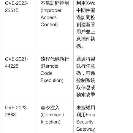
CVE-2023-
不當訪問控制 
利用XWorks2
22515
(Improper 
中間件漏洞繞
Access 
過訪問控制，
Control)
創建新管理員
用戶並上傳惡
意插件執行代
碼。
CVE-2021-
遠程代碼執行 
通過特製請求
44228
(Remote 
執行任意代
Code 
碼，可進一步
Execution)
控制系統、竊
取信息或發動
勒索攻擊。
CVE-2023-
命令注入 
未授權用戶可
2868
(Command 
利用Email 
Injection)
Security 
Gateway漏洞