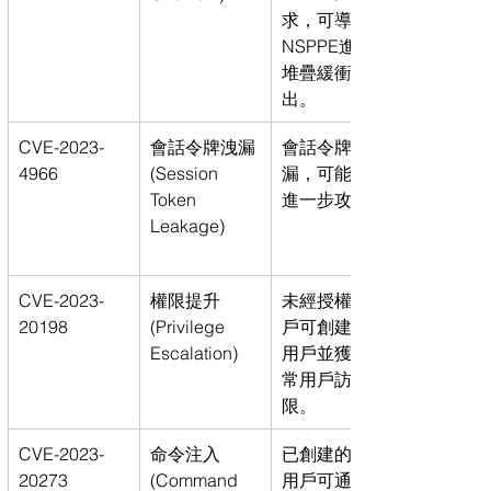
求，可導致
NSPPE進程的
堆疊緩衝區溢
出。
CVE-2023-
會話令牌洩漏 
會話令牌洩
4966
(Session 
漏，可能導致
Token 
進一步攻擊。
Leakage)
CVE-2023-
權限提升 
未經授權的用
20198
(Privilege 
戶可創建本地
Escalation)
用戶並獲得正
常用戶訪問權
限。
CVE-2023-
命令注入 
已創建的本地
20273
(Command 
用戶可通過命