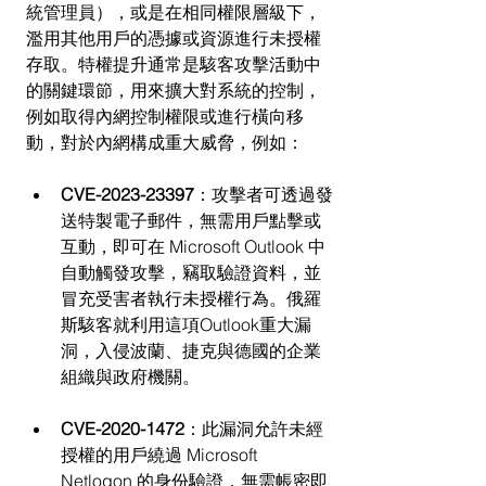
統管理員），或是在相同權限層級下，
濫用其他用戶的憑據或資源進行未授權
存取。特權提升通常是駭客攻擊活動中
的關鍵環節，用來擴大對系統的控制，
例如取得內網控制權限或進行橫向移
動，對於內網構成重大威脅，例如：
CVE-2023-23397
：攻擊者可透過發
送特製電子郵件，無需用戶點擊或
互動，即可在 Microsoft Outlook 中
自動觸發攻擊，竊取驗證資料，並
冒充受害者執行未授權行為。俄羅
斯駭客就利用這項Outlook重大漏
洞，入侵波蘭、捷克與德國的企業
組織與政府機關。
CVE-2020-1472
：此漏洞允許未經
授權的用戶繞過 Microsoft 
Netlogon 的身份驗證，無需帳密即