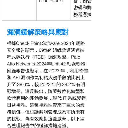
Disclosure)
據，如管理員
密碼和郵件服
務器憑據。
漏洞緩解策略與應對
根據Check Point Software 2024年網路
安全報告顯示，69%的組織曾遭遇遠端
程式碼執行（RCE）漏洞攻擊。Palo 
Alto Networks 2024年Unit 42 勒索軟體
回顧報告也顯示，在 2023 年，利用軟體
和 API 漏洞作為初始入侵手段的比例上
升至 38.6%，較 2022 年的 28.2% 有明
顯增長。這反映出，隨著數位化轉型和
軟體應用的蓬勃發展，現代 IT 系統變得
日益複雜。這種複雜性帶來了巨大的業
務價值，但也讓漏洞管理成為前所未有
的挑戰。為有效應對這些威脅，以下綜
合整理報告中的緩解措施建議。