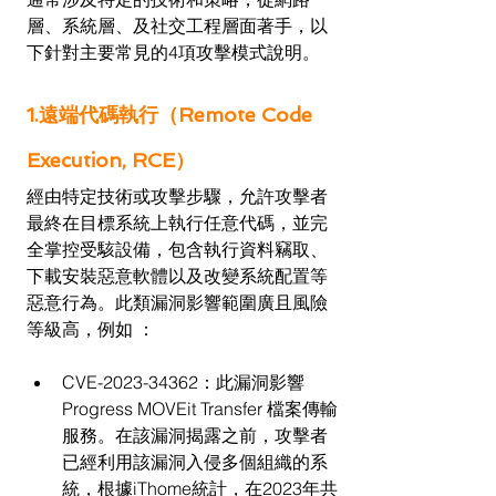
層、系統層、及社交工程層面著手，以
下針對主要常見的4項攻擊模式說明。
1.遠端代碼執行（Remote Code 
Execution, RCE）
經由特定技術或攻擊步驟，允許攻擊者
最終在目標系統上執行任意代碼，並完
全掌控受駭設備，包含執行資料竊取、
下載安裝惡意軟體以及改變系統配置等
惡意行為。此類漏洞影響範圍廣且風險
等級高，例如 ：
CVE-2023-34362：此漏洞影響 
Progress MOVEit Transfer 檔案傳輸
服務。在該漏洞揭露之前，攻擊者
已經利用該漏洞入侵多個組織的系
統，根據iThome統計，在2023年共