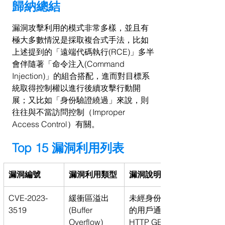
歸納總結
漏洞攻擊利用的模式非常多樣，並且有
極大多數情況是採取複合式手法，比如
上述提到的「遠端代碼執行(RCE)」多半
會伴隨著「命令注入(Command 
Injection)」的組合搭配，進而對目標系
統取得控制權以進行後續攻擊行動開
展；又比如「身份驗證繞過」來說，則
往往與不當訪問控制（Improper 
Access Control）有關。
Top 15 漏洞利用列表
漏洞編號
漏洞利用類型
漏洞說明
CVE-2023-
緩衝區溢出 
未經身份驗證
3519
(Buffer 
的用戶通過
Overflow)
HTTP GET請