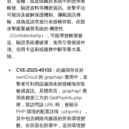
容、金鑰，或是隱藏於系統中的使用者
帳號、驗證資料等機密資訊。攻擊手法
可能涉及破解保護機制、攔截資訊傳
輸，或偽造請求進行未授權存取。此類
攻擊嚴重威脅系統的 機密性
（Confidentiality），可能導致帳號被
盜、驗證系統遭破壞，進而引發個資外
洩、信用卡盜刷或服務中斷等重大風
險。
CVE-2023-49103
：此漏洞存在於 
ownCloud 的 graphapi 應用中，攻
擊者可利用該漏洞未經授權地存取
敏感資訊。具體而言，graphapi 應
用依賴第三方的 GetPhpInfo.php 
庫，當訪問該 URL 時，會顯示 
PHP 環境的配置詳情（phpinfo），
其中包含網路伺服器的所有環境變
數。在容器化部署中，這些環境變