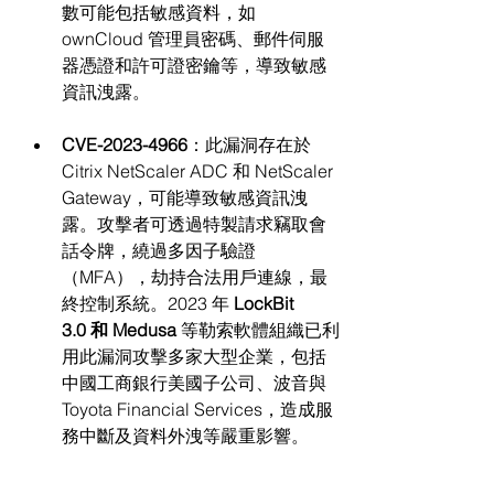
數可能包括敏感資料，如 
ownCloud 管理員密碼、郵件伺服
器憑證和許可證密鑰等，導致敏感
資訊洩露。
CVE-2023-4966
：此漏洞存在於 
Citrix NetScaler ADC 和 NetScaler 
Gateway，可能導致敏感資訊洩
露。攻擊者可透過特製請求竊取會
話令牌，繞過多因子驗證
（MFA），劫持合法用戶連線，最
終控制系統。2023 年 
LockBit 
3.0 和 Medusa
 等勒索軟體組織已利
用此漏洞攻擊多家大型企業，包括
中國工商銀行美國子公司、波音與 
Toyota Financial Services，造成服
務中斷及資料外洩等嚴重影響。