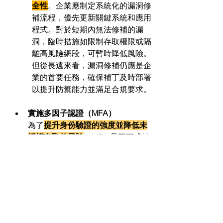
全性
。企業應制定系統化的漏洞修
補流程，優先更新關鍵系統和應用
程式。對於短期內無法修補的漏
洞，臨時措施如限制存取權限或隔
離高風險網段，可暫時降低風險。
但從長遠來看，漏洞修補仍應是企
業的首要任務，確保補丁及時部署
以提升防禦能力並滿足合規要求。
實施多因子認證（MFA）
為了
提升身份驗證的強度並降低未
授權存取的風險
，MFA 是不可或缺
的措施。要求用戶提供兩種或以上
的驗證方式（如密碼加手機驗證碼
或生物特徵）能有效阻止釣魚攻
擊、憑證填充和暴力破解，大幅減
少單一憑證洩露帶來的威脅。同
時，MFA 也是保護關鍵系統和敏感
數據的基礎，幫助企業滿足資安合