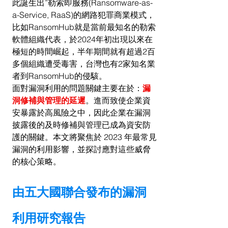
此誕生出”勒索即服務(Ransomware-as-
a-Service, RaaS)的網路犯罪商業模式，
比如RansomHub就是當前最知名的勒索
軟體組織代表，於2024年初出現以來在
極短的時間崛起，半年期間就有超過2百
多個組織遭受毒害，台灣也有2家知名業
者到RansomHub的侵駭。
面對漏洞利用的問題關鍵主要在於：
漏
洞修補與管理的延遲
。進而致使企業資
安暴露於高風險之中，因此企業在漏洞
披露後的及時修補與管理已成為資安防
護的關鍵。本文將聚焦於 2023 年最常見
漏洞的利用影響，並探討應對這些威脅
的核心策略。
由五大國聯合發布的漏洞
利用研究報告