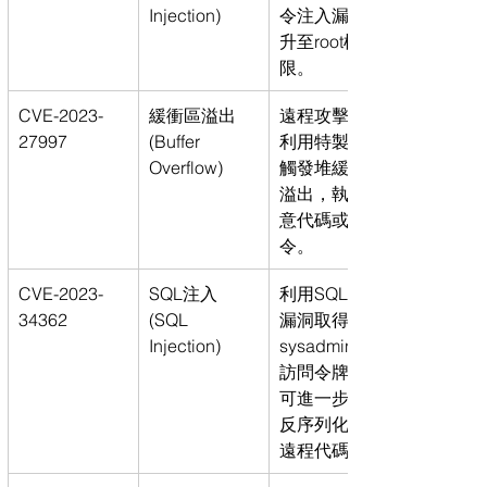
Injection)
令注入漏洞提
升至root權
限。
CVE-2023-
緩衝區溢出 
遠程攻擊者可
27997
(Buffer 
利用特製請求
Overflow)
觸發堆緩衝區
溢出，執行任
意代碼或命
令。
CVE-2023-
SQL注入 
利用SQL注入
34362
(SQL 
漏洞取得
Injection)
sysadmin API
訪問令牌，並
可進一步通過
反序列化執行
遠程代碼。