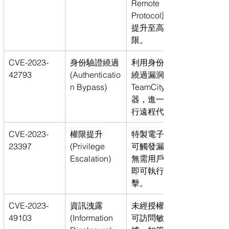
Remote 
Protocol漏洞
提升至高權
限。
CVE-2023-
身份驗證繞過 
利用身份驗證
42793
(Authenticatio
繞過漏洞攻擊
n Bypass)
TeamCity服務
器，進一步執
行遠程代碼。
CVE-2023-
權限提升 
特製電子郵件
23397
(Privilege 
可觸發漏洞，
Escalation)
無需用戶交互
即可執行攻
擊。
CVE-2023-
資訊洩露 
未經授權用戶
49103
(Information 
可訪問敏感數