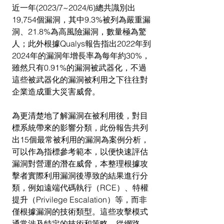
近一年(2023/7~2024/6)總共識別出
19,754個漏洞，其中9.3%被列為嚴重漏
洞、21.8%為高風險漏洞，數量極為驚
人；此外根據Qualys報告指出2022年到
2024年的漏洞年增長率為每年約30%，
雖然只有0.91%的漏洞被武器化，不過
這些被武器化的漏洞被利用之下往往對
企業造成重大災害威脅。
為更清楚地了解漏洞在被利用後，對目
標系統帶來的影響分類，此份報告共列
出15個最常被利用的漏洞為案例分析，
可以作為指標參考範本，以便快速評估
漏洞對營運的潛在威脅，本整理根據攻
擊者實際利用漏洞後導致的結果進行分
類，例如遠端代碼執行（RCE）、特權
提升（Privilege Escalation）等，而非
僅根據漏洞的技術類型。這些攻擊模式
通常涉及特定的技術和策略，從網路