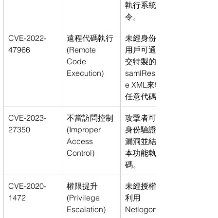
執行系統命
令。
CVE-2022-
遠程代碼執行 
未經身份驗證
47966
(Remote 
用戶可通過提
Code 
交特製的
Execution)
samlRespons
e XML來執行
任意代碼。
CVE-2023-
不當訪問控制 
攻擊者可利用
27350
(Improper 
身份驗證繞過
Access 
漏洞並結合腳
Control)
本功能執行代
碼。
CVE-2020-
權限提升 
未經授權用戶
1472
(Privilege 
利用
Escalation)
Netlogon 