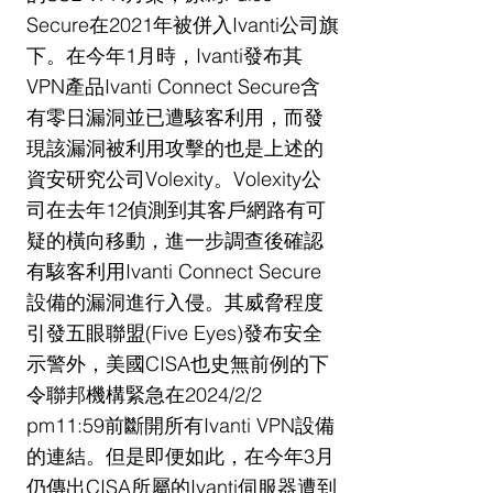
Secure在2021年被併入Ivanti公司旗
下。在今年1月時，Ivanti發布其
VPN產品Ivanti Connect Secure含
有零日漏洞並已遭駭客利用，而發
現該漏洞被利用攻擊的也是上述的
資安研究公司Volexity。Volexity公
司在去年12偵測到其客戶網路有可
疑的橫向移動，進一步調查後確認
有駭客利用Ivanti Connect Secure
設備的漏洞進行入侵。其威脅程度
引發五眼聯盟(Five Eyes)發布安全
示警外，美國CISA也史無前例的下
令聯邦機構緊急在2024/2/2 
pm11:59前斷開所有Ivanti VPN設備
的連結。但是即便如此，在今年3月
仍傳出CISA所屬的Ivanti伺服器遭到