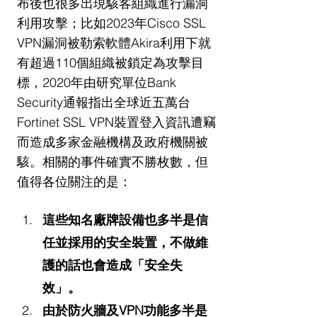
布後也很多出現駭客組織進行漏洞
利用攻擊；比如2023年Cisco SSL 
VPN漏洞被勒索軟體Akira利用下就
有超過110個組織被鎖定為攻擊目
標，2020年由研究單位Bank 
Security通報指出全球近五萬台
Fortinet SSL VPN裝置登入資訊遭竊
而造成多家金融機構及政府機關被
駭。相關的事件確實不勝枚數，但
值得各位關注的是：
這些知名廠牌設備也多半是信
任並採用的安全裝置，不做維
護的話也會造成「安全失
效」。
由於防火牆及VPN功能多半是