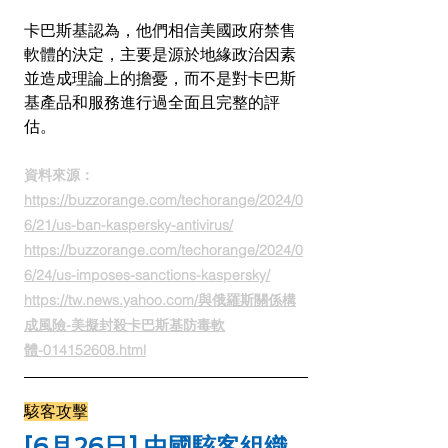
卡巴斯基認為，他們相信美國政府禁售
軟體的決定，主要是源於地緣政治因素
並造成理論上的擔憂，而不是對卡巴斯
基產品和服務進行過全面且完整的評
估。
資料來源：
https://buzzorange.com/techorange/2024/0
6/21/us-ban-kaspersky-antivirus/
https://buzzorange.com/techorange/2024/0
6/24/us-imposes-sanctions-kaspersky/
https://tw.news.yahoo.com/與俄羅斯關係構
成風險-美擬封殺卡巴斯基防毒軟
體-014152608.html
駭客攻擊
[6月26日] 
中國駭客組織 