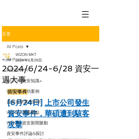
文章
All Posts
WIZON MKT
All Posts
2024年6月28日
2024/6/24-6/28 資安一
WIZON PR
週大事
WIZON 資安知識+
WIZON 成功案例
資安事件
[6月24日] 
上市公司發生
資安攻擊案例剖析
資安事件，華碩遭到駭客
WIZON 專家觀點
攻擊
WIZON 資安新聞脈動
資安事件評論&探討