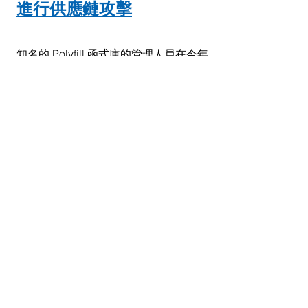
進行供應鏈攻擊
知名的 Polyfill 函式庫的管理人員在今年
2月賣給了中國一家奇怪的內容交付網路
公司， Polyfill 函式庫開始嵌入惡意程
式，將造訪使用其服務的網站使用者重
新引導至體育賭博或其它惡意網站，用
來進行供應鏈攻擊。資安業者呼籲不再
需要 Polyfill 函式庫的網站管理應該立刻
移除 
Polyfill.io
，或是改用其它較為可靠
的服務方案。
資料來源：
https://www.ithome.com.tw/news/163667
標記：