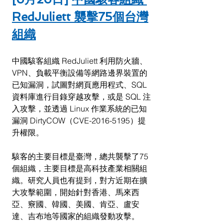
RedJuliett 襲擊75個台灣
組織
中國駭客組織 RedJuliett 利用防火牆、
VPN、負載平衡設備等網路邊界裝置的
已知漏洞，試圖對網頁應用程式、SQL 
資料庫進行目錄穿越攻擊，或是 SQL 注
入攻擊，並透過 Linux 作業系統的已知
漏洞 DirtyCOW（CVE-2016-5195）提
升權限。
駭客的主要目標是臺灣，總共襲擊了75
個組織，主要目標是高科技產業相關組
織。研究人員也有提到，對方近期在擴
大攻擊範圍，開始針對香港、馬來西
亞、竂國、韓國、美國、肯亞、盧安
達、吉布地等國家的組織發動攻擊。