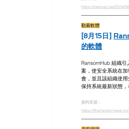
https://netmag.tw/2024/0
勒索軟體
[8月15日] 
Ra
的軟體
RansomHub 組
案，使安全系統在加
會，並且該組織使用
保持系統最新狀態，在
資料來源：
https://thehackernews.co