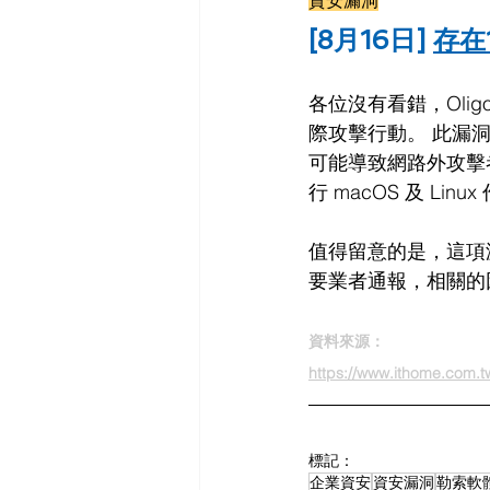
資安漏洞
[8月16日] 
存在
各位沒有看錯，Oligo 
際攻擊行動
。 此漏
可能導致網路外攻擊
行 macOS 及 Li
值得留意的是，這項漏洞
要業者通報，相關的
資料來源：
https://www.ithome.com.
標記：
企業資安
資安漏洞
勒索軟