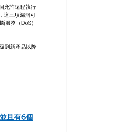
個允許遠程執行
），
這三項漏洞可
斷服務（DoS）
級到新產品以降
並且有6個