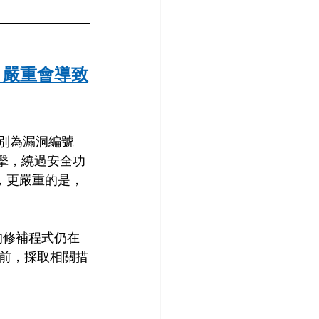
，嚴重會導致
，分別為漏洞編號 
級攻擊，繞過安全功
施，更嚴重的是，
2 的修補程式仍在
前，採取相關措