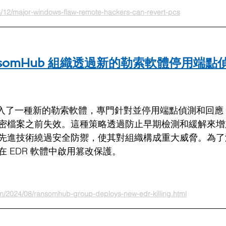
8/12/major-windows-flaw-remote-hackers-can-revert-pcs
nsomHub 組織透過新的勒索軟體停用端點
織引入了一種新的勒索軟體，專門針對並停用端點偵測和回應 (
密檔案之前失效。這種策略透過防止早期檢測和緩解來增
先進技術繞過安全防禦，使其對組織構成重大威脅。為了
 EDR 軟體中啟用篡改保護。
m/2024/08/ransomhub-group-deploys-new-edr-killing.html