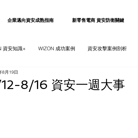
企業邁向資安成熟指南
新零售電商 資安防衛關鍵
ON 資安知識+
WIZON 成功案例
資安攻擊案例剖析
4年8月19日
事件評論&探討
WIZON 資安通報
/12-8/16 資安一週大事