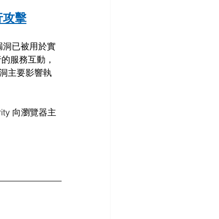
行攻擊
漏洞已被用於實
行的服務互動，
洞主要影響執
ity 向瀏覽器主