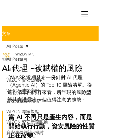
文章
All Posts
WIZON MKT
All Posts
1月5日
AI 代理 -被賦權的風險
WIZON PR
OWASP 近期發布一份針對 AI 代理
WIZON 資安知識+
（Agentic AI）的 Top 10 風險清單。
從
WIZON 成功案例
這份清單的內容來看，所呈現的風險型
態其實透露出一個值得注意的趨勢：
資安攻擊案例剖析
WIZON 專家觀點
當 AI 不再只是產生內容，而是
WIZON 資安新聞脈動
開始執行行動，資安風險的性質
資安事件評論&探討
正在改變。