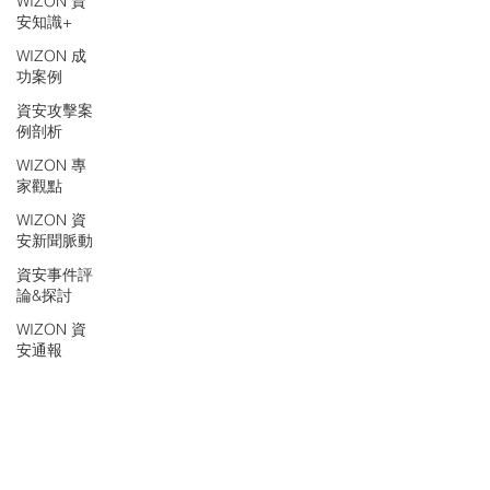
WIZON 資
安知識+
WIZON 成
功案例
資安攻擊案
例剖析
WIZON 專
家觀點
WIZON 資
安新聞脈動
資安事件評
論&探討
WIZON 資
安通報