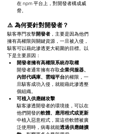
在 npm 平台上，對開發者構成威
脅。
⚠️ 為何要針對開發者？
駭客專門攻擊
開發者
，主要是因為他們
擁有高權限與關鍵資源，一旦被入侵，
駭客可以藉此滲透更大範圍的目標。以
下是主要原因：
開發者擁有高權限系統存取權
開發者通常擁有存取
企業伺服器、
內部代碼庫、雲端平台
的權限，一
旦駭客成功入侵，就能藉此滲透整
個組織。
可植入供應鏈攻擊
駭客滲透開發者的環境後，可以在
他們開發的
軟體、應用程式或更新
中植入惡意程式，當這些軟體被廣
泛使用時，病毒就能
透過供應鏈擴