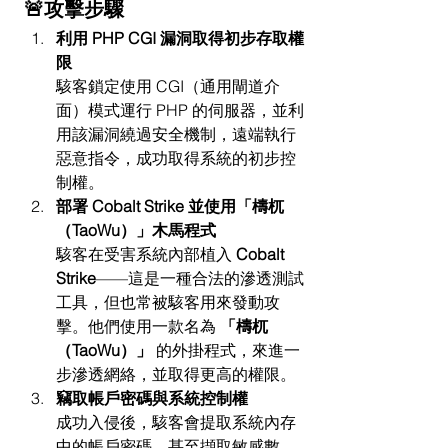
🚨攻擊步驟
利用 PHP CGI 漏洞取得初步存取權
限
駭客鎖定使用 CGI（通用閘道介
面）模式運行 PHP 的伺服器，並利
用該漏洞繞過安全機制，遠端執行
惡意指令，成功取得系統的初步控
制權。
部署 Cobalt Strike 並使用「檮杌
（TaoWu）」木馬程式
駭客在受害系統內部植入 
Cobalt 
Strike
——這是一種合法的滲透測試
工具，但也常被駭客用來發動攻
擊。他們使用一款名為 
「檮杌
（TaoWu）」
 的外掛程式，來進一
步滲透網絡，並取得更高的權限。
竊取帳戶密碼與系統控制權
成功入侵後，駭客會提取系統內存
中的帳戶密碼，甚至擷取敏感數