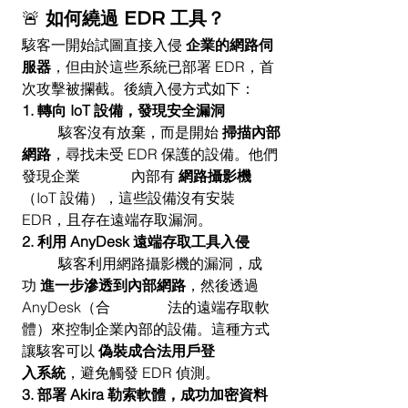
🚨 
如何繞過 EDR 工具？
駭客一開始試圖直接入侵 
企業的網路伺
服器
，但由於這些系統已部署 EDR，首
次攻擊被攔截。後續入侵方式如下：
1. 轉向 IoT 設備，發現安全漏洞
	駭客沒有放棄，而是開始 
掃描內部
網路
，尋找未受 EDR 保護的設備。他們
發現企業		內部有 
網路攝影機
（IoT 設備），這些設備沒有安裝 
EDR，且存在遠端存取漏洞。
2. 利用 AnyDesk 遠端存取工具入侵
	駭客利用網路攝影機的漏洞，成
功 
進一步滲透到內部網路
，然後透過 
AnyDesk（合		法的遠端存取軟
體）來控制企業內部的設備。這種方式
讓駭客可以 
偽裝成合法用戶登		
入系統
，避免觸發 EDR 偵測。
3. 部署 Akira 勒索軟體，成功加密資料