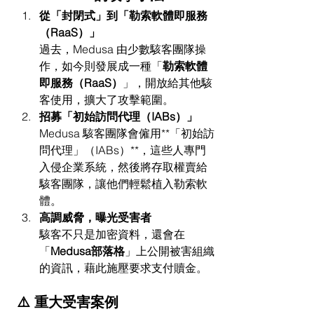
從「封閉式」到「勒索軟體即服務
（RaaS）」
過去，Medusa 由少數駭客團隊操
作，如今則發展成一種「
勒索軟體
即服務（RaaS）
」，開放給其他駭
客使用，擴大了攻擊範圍。
招募「初始訪問代理（IABs）」
Medusa 駭客團隊會僱用**「初始訪
問代理」（IABs）**，這些人專門
入侵企業系統，然後將存取權賣給
駭客團隊，讓他們輕鬆植入勒索軟
體。
高調威脅，曝光受害者
駭客不只是加密資料，還會在
「
Medusa部落格
」上公開被害組織
的資訊，藉此施壓要求支付贖金。
⚠️ 重大受害案例