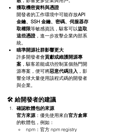
散
，影響更多企業與用戶。
獲取機密資料與憑證
開發者的工作環境中可能存放
API 
金鑰、SSH 金鑰、密碼、伺服器存
取權限
等敏感資訊，駭客可以
盜取
這些憑證
，進一步攻擊企業內部系
統。
瞄準開源社群影響更大
許多開發者會
貢獻或維護開源專
案
，駭客若能成功控制某個熱門開
源專案，便可將
惡意代碼注入
，影
響全球大量使用該程式碼的開發者
與企業。
🛠️ 給開發者的建議
確認軟體包的來源
官方來源
：優先使用來自
官方倉庫
的軟體包，例如：
npm：官方 npm registry