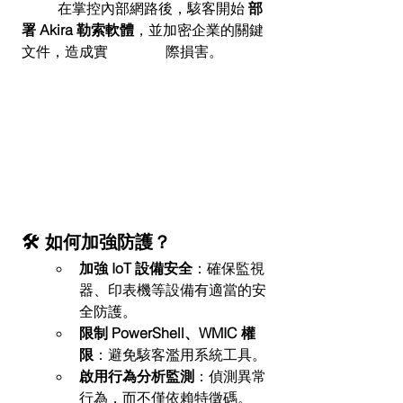
	在掌控內部網路後，駭客開始 
部
署 Akira 勒索軟體
，並加密企業的關鍵
文件，造成實		際損害。
🛠️ 如何加強防護？
加強 IoT 設備安全
：確保監視
器、印表機等設備有適當的安
全防護。
限制 PowerShell、WMIC 權
限
：避免駭客濫用系統工具。
啟用行為分析監測
：偵測異常
行為，而不僅依賴特徵碼。