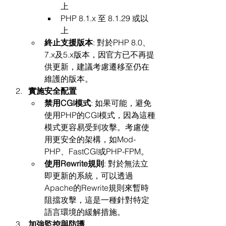
上
PHP 8.1.x 至 8.1.29 或以
上
終止支援版本
: 對於PHP 8.0、
7.x及5.x版本，因官方已不再提
供更新，建議考慮遷移至仍在
維護的版本。
實施安全配置
禁用CGI模式
: 如果可能，避免
使用PHP的CGI模式，因為這種
模式更容易受到攻擊。考慮使
用更安全的架構，如Mod-
PHP、FastCGI或PHP-FPM。
使用Rewrite規則
: 對於無法立
即更新的系統，可以透過
Apache的Rewrite規則來暫時
阻擋攻擊，這是一種針對特定
語言環境的緩解措施。
加強監控與防護