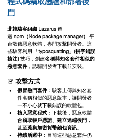
程式碼竊取憑證和部署後
門
北韓駭客組織 Lazarus
 透
過 
npm（Node package manager）
 平
台散佈惡意軟體，專門攻擊開發者。這
些駭客利用 
「typosquatting」(拼字錯誤
搶注)
 技巧，創建
名稱與知名套件相似的
惡意套件
，誘騙開發者下載並安裝。
🚨 
攻擊方式
假冒熱門套件
：駭客上傳與知名套
件名稱相似的惡意版本，讓開發者
一不小心就下載錯誤的軟體包。
植入惡意程式
：下載後，惡意軟體
會
竊取帳戶憑證
、
建立遠端後門
，
甚至
蒐集加密貨幣錢包資訊
。
持續活躍中
：目前這些惡意套件仍