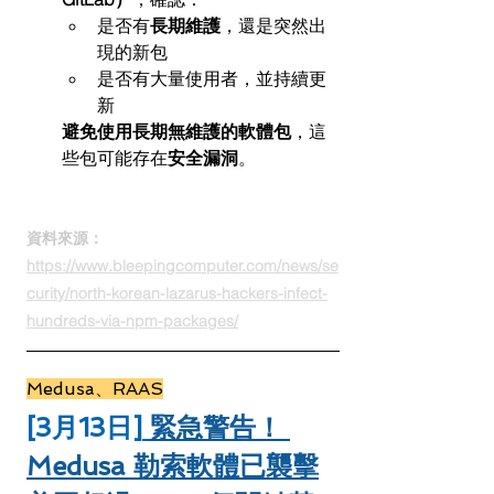
是否有
長期維護
，還是突然出
現的新包
是否有大量使用者，並持續更
新
避免使用長期無維護的軟體包
，這
些包可能存在
安全漏洞
。
資料來源：
https://www.bleepingcomputer.com/news/se
curity/north-korean-lazarus-hackers-infect-
hundreds-via-npm-packages/
Medusa、RAAS
[3月13日]
緊急警告！ 
Medusa 勒索軟體已襲擊