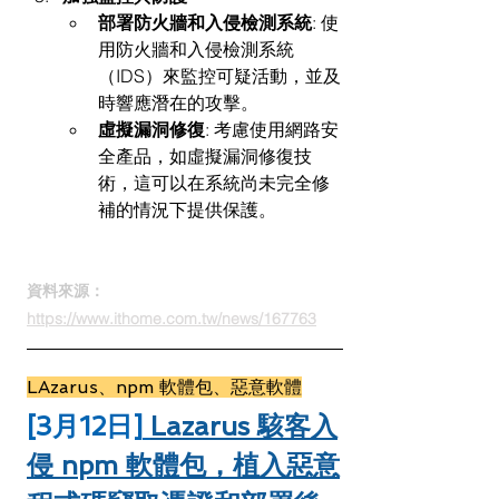
部署防火牆和入侵檢測系統
: 使
用防火牆和入侵檢測系統
（IDS）來監控可疑活動，並及
時響應潛在的攻擊。
虛擬漏洞修復
: 考慮使用網路安
全產品，如虛擬漏洞修復技
術，這可以在系統尚未完全修
補的情況下提供保護。
資料來源：
https://www.ithome.com.tw/news/167763
LAzarus、npm 軟體包、惡意軟體
[3月12日]
Lazarus 駭客入
侵 npm 軟體包，植入惡意