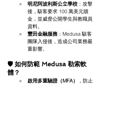
明尼阿波利斯公立學校
：攻擊
後，駭客要求 100 萬美元贖
金，並威脅公開學生與教職員
資料。
豐田金融服務
：Medusa 駭客
團隊入侵後，造成公司業務嚴
重影響。
🛡 如何防範 Medusa 勒索軟
體？
啟用多重驗證（MFA）
，防止
駭客透過弱密碼入侵
定期備份重要資料
，確保即使
遭到攻擊，也能快速恢復
提高員工資安意識
，避免點擊
來路不明的郵件附件或連結
及時安裝安全更新與修補漏
洞
，降低被入侵風險