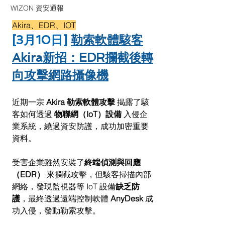
WIZON 資安通報
Akira、EDR、IOT
[3月10日] 
勒索軟體駭客
Akira新招：EDR攔截後轉
向攻擊網路攝像機
近期一宗 
Akira 勒索軟體攻擊
 揭露了駭
客如何透過 
物聯網（IoT）設備
 入侵企
業系統，繞過資安防護，成功加密重要
資料。
受害企業雖然安裝了
終端偵測與回應
（EDR）
 來攔截攻擊，但駭客掃描內部
網絡，發現監視器等 IoT 設備
缺乏防
護
，最終透過遠端控制軟體 
AnyDesk
 成
功入侵，發動勒索攻擊。