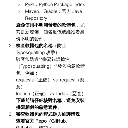
PyPI：Python Package Index
Maven、Gradle：官方 Java 
Repository
避免使用不明開發者的軟體包
，尤
其是新發佈、知名度低或維護者身
份不明的套件。
檢查軟體包的名稱
（防止 
Typosquatting 攻擊）
駭客常透過**拼寫錯誤搶注
（Typosquatting）**發佈惡意軟體
包，例如：
requests（正確） vs. request（惡
意）
lodash（正確） vs. lodas（惡意）
下載前請仔細核對名稱，避免安裝
拼寫相似的惡意套件
。
審查軟體包的程式碼與維護情況
查看官方 Repo（GitHub、
GitLab）
，確認：