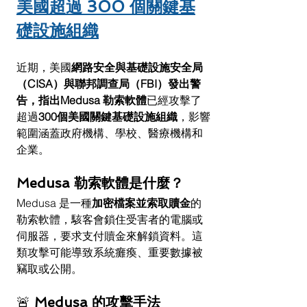
美國超過 300 個關鍵基
礎設施組織
近期，美國
網路安全與基礎設施安全局
（CISA）與聯邦調查局（FBI）發出警
告，指出Medusa 勒索軟體
已經攻擊了
超過
300個美國關鍵基礎設施組織
，影響
範圍涵蓋政府機構、學校、醫療機構和
企業。
Medusa 勒索軟體是什麼？
Medusa 是一種
加密檔案並索取贖金
的
勒索軟體，駭客會鎖住受害者的電腦或
伺服器，要求支付贖金來解鎖資料。這
類攻擊可能導致系統癱瘓、重要數據被
竊取或公開。
🚨 
Medusa 的攻擊手法