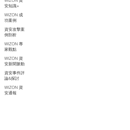
WIZON 資
安知識+
WIZON 成
功案例
資安攻擊案
例剖析
WIZON 專
家觀點
WIZON 資
安新聞脈動
資安事件評
論&探討
WIZON 資
安通報