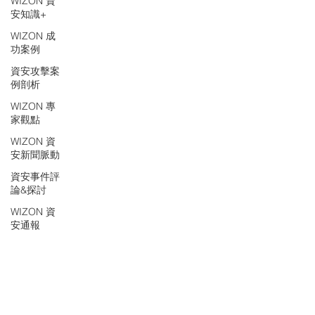
WIZON 資
安知識+
WIZON 成
功案例
資安攻擊案
例剖析
WIZON 專
家觀點
WIZON 資
安新聞脈動
資安事件評
論&探討
WIZON 資
安通報