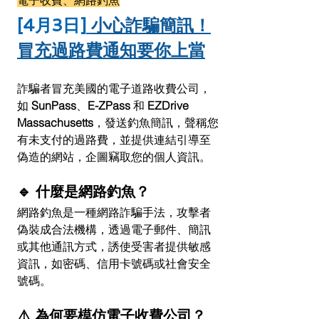
電子收費、網路釣魚
[4月3日]
小心詐騙簡訊！
冒充過路費通知要你上當
詐騙者冒充美國的電子道路收費公司，
如 
SunPass
、
E-ZPass
 和 
EZDrive 
Massachusetts
，發送釣魚簡訊，聲稱您
有未支付的過路費，並提供連結引導至
偽造的網站，企圖竊取您的個人資訊。
🔹 什麼是網路釣魚？
網路釣魚是一種網路詐騙手法，攻擊者
偽裝成合法機構，透過電子郵件、簡訊
或其他通訊方式，誘使受害者提供敏感
資訊，如密碼、信用卡號碼或社會安全
號碼。
⚠️ 為何要模仿電子收費公司？