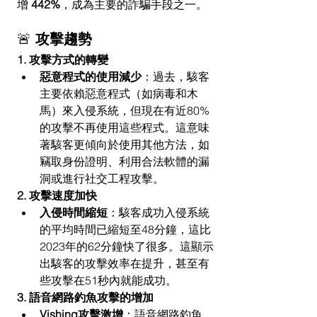
增 
442%
，成為主要的詐騙手段之一。
🚨 
攻擊趨勢
1. 攻擊方式的轉變
惡意程式的使用減少
：過去，駭客
主要依賴惡意程式（如病毒和木
馬）來入侵系統，但現在有近80%
的攻擊不再使用這些程式。這意味
著駭客更傾向於使用其他方法，如
竊取身份證明、利用合法軟體的漏
洞或進行社交工程攻擊。
2. 攻擊速度加快
入侵時間縮短
：駭客成功入侵系統
的平均時間已縮短至48分鐘，這比
2023年的62分鐘快了很多。這顯示
出駭客的攻擊效率在提升，甚至有
些攻擊在51秒內就能成功。
3. 語音網路釣魚攻擊的增加
Vishing攻擊激增
：語音網路釣魚