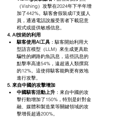
（Vishing）攻擊在2024年下半年增
加了442%。駭客會假裝成IT支援人
員，通過電話說服受害者下載惡意
程式或提供敏感信息。
4. AI技術的利用
駭客使用AI工具
：駭客開始利用大
型語言模型（LLM）來生成更具欺
騙性的網路釣魚訊息，這些訊息的
點擊率高達54%，遠超過人類撰寫
的12%。這使得駭客能夠更有效地
進行攻擊。
5. 來自中國的攻擊增加
中國駭客活動上升
：來自中國的攻
擊行動增加了150%，特別是針對金
融、媒體和製造業等關鍵領域的攻
擊增長超過200%。