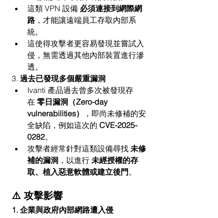
這類 VPN 設備 
必須連接到網際網
路
，才能讓遠端員工存取內部系
統。
這使得攻擊者更容易發現並嘗試入
侵，無需透過其他內部裝置進行滲
透。
3. 
過去已發現多個嚴重漏洞
Ivanti 產品過去曾多次被發現存
在 
零日漏洞（Zero-day 
vulnerabilities）
，即尚未修補的安
全缺陷，例如這次的 
CVE-2025-
0282
。
攻擊者經常針對這類設備尋找 
未修
補的漏洞
，以進行 
未經授權的存
取、植入惡意軟體或建立後門
。
⚠️ 攻擊影響
1. 企業與政府內部網路遭入侵