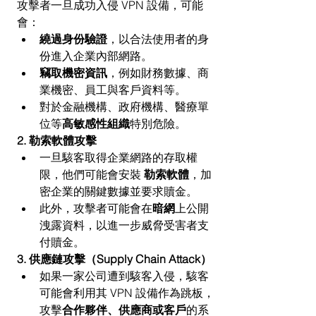
攻擊者一旦成功入侵 VPN 設備，可能
會：
繞過身份驗證
，以合法使用者的身
份進入企業內部網路。
竊取機密資訊
，例如財務數據、商
業機密、員工與客戶資料等。
對於金融機構、政府機構、醫療單
位等
高敏感性組織
特別危險。
2. 勒索軟體攻擊
一旦駭客取得企業網路的存取權
限，他們可能會安裝 
勒索軟體
，加
密企業的關鍵數據並要求贖金。
此外，攻擊者可能會在
暗網
上公開
洩露資料，以進一步威脅受害者支
付贖金。
3. 供應鏈攻擊（Supply Chain Attack）
如果一家公司遭到駭客入侵，駭客
可能會利用其 VPN 設備作為跳板，
攻擊
合作夥伴、供應商或客戶
的系