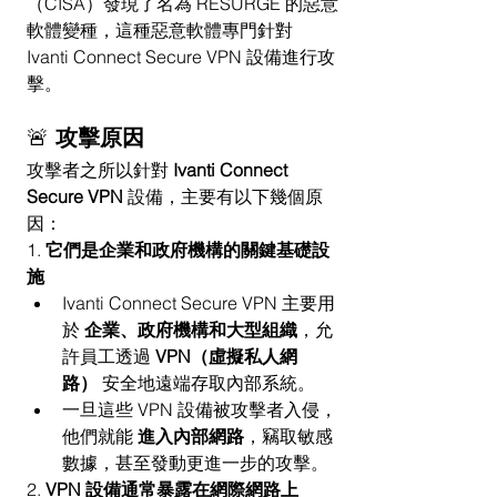
（CISA）發現了名為 RESURGE 的惡意
軟體變種，這種惡意軟體專門針對 
Ivanti Connect Secure VPN 設備進行攻
擊。
🚨 
攻擊原因
攻擊者之所以針對 
Ivanti Connect 
Secure VPN
 設備，主要有以下幾個原
因：
1. 
它們是企業和政府機構的關鍵基礎設
施
Ivanti Connect Secure VPN 主要用
於 
企業、政府機構和大型組織
，允
許員工透過 
VPN（虛擬私人網
路）
 安全地遠端存取內部系統。
一旦這些 VPN 設備被攻擊者入侵，
他們就能 
進入內部網路
，竊取敏感
數據，甚至發動更進一步的攻擊。
2. 
VPN 設備通常暴露在網際網路上