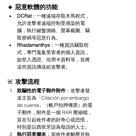
🔹 惡意軟體的功能
DCRat
：一種遠端存取木馬程式，
允許攻擊者遠端控制受感染的電
腦，執行鍵盤側錄、螢幕截圖、竊
取密碼等惡意行為。
Rhadamanthys
：一種資訊竊取程
式，專門蒐集受害者的個人資訊，
如登入憑證、信用卡資料等，並將
這些資訊傳送給攻擊者。
🚨
 攻擊流程
欺騙性的電子郵件附件
：攻擊者發
送主旨為「Citación por embargo 
de cuenta」（帳戶扣押傳票）的電
子郵件，附件是一個 RAR 壓縮檔，
旨在引起收件者的好奇心或恐慌，
特別是以西班牙語為母語的人士。
執行惡意腳本
：當收件者解壓並執