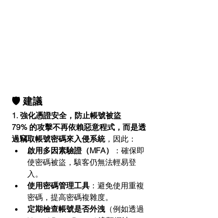
🛡 建議
1. 強化憑證安全，防止帳號被盜
79% 的攻擊不再依賴惡意程式，而是透
過竊取帳號密碼來入侵系統
，因此：
啟用多因素驗證（MFA）
：確保即
使密碼被盜，駭客仍無法輕易登
入。
使用密碼管理工具
：避免使用重複
密碼，提高密碼複雜度。
定期檢查帳號是否外洩
（例如透過 