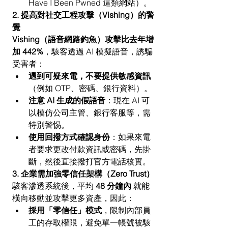
Have I Been Pwned 這類網站）。
2. 提高對社交工程攻擊（Vishing）的警
覺
Vishing（語音網路釣魚）攻擊比去年增
加 442%
，駭客透過 AI 模擬語音，誘騙
受害者：
遇到可疑來電，不要提供敏感資訊
（例如 OTP、密碼、銀行資料）。
注意 AI 生成的假語音
：現在 AI 可
以模仿公司主管、銀行客服等，需
特別警惕。
使用回撥方式確認身份
：如果來電
者要求更改付款資訊或密碼，先掛
斷，然後直接撥打官方電話核實。
3. 企業需加強零信任架構（Zero Trust）
駭客滲透系統後，平均 
48 分鐘內
 就能
橫向移動並攻擊更多資產，因此：
採用「零信任」模式
，限制內部員
工的存取權限，避免單一帳號被駭