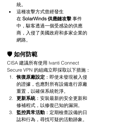
統。
這種攻擊方式曾經發生
在 
SolarWinds 供應鏈攻擊
 事件
中，駭客透過一個受感染的供應
商，入侵了美國政府和多家企業的
網路。
🛡
如何防範
CISA 建議所有使用 Ivanti Connect 
Secure VPN 的組織立即採取以下措施：
恢復原廠設定
：即使未發現被入侵
的證據，也應對所有設備進行原廠
重置，以確保系統乾淨。
更新系統
：安裝最新的安全更新和
修補程式，以修復已知的漏洞。
監控異常活動
：定期檢查設備的日
誌和行為，尋找可疑的活動跡象。