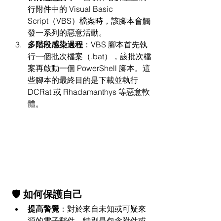
行附件中的 Visual Basic 
Script（VBS）檔案時，該腳本會觸
發一系列的惡意活動。
多階段感染過程
：VBS 腳本首先執
行一個批次檔案（.bat），該批次檔
案再啟動一個 PowerShell 腳本。這
些腳本的最終目的是下載並執行 
DCRat 或 Rhadamanthys 等惡意軟
體。
🛡 如何保護自己
提高警覺
：對於來自未知或可疑來
源的電子郵件，特別是包含附件或