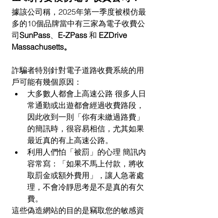
據該公司稱，2025年第一季度被模仿最
多的10個品牌當中有三家為電子收費公
司
SunPass
、
E-ZPass
 和 
EZDrive 
Massachusetts。
詐騙者特別針對電子道路收費系統的用
戶可能有幾個原因：
大多數人都會上高速公路 很多人日
常通勤或出遊都會經過收費路段，
因此收到一則「你有未繳過路費」
的簡訊時，很容易相信，尤其如果
最近真的有上高速公路。
利用人們怕「被罰」的心理 簡訊內
容常寫：「如果不馬上付款，將收
取罰金或額外費用」，讓人急著處
理，不會冷靜思考是不是真的有欠
費。
這些偽造網站的目的是竊取您的敏感資