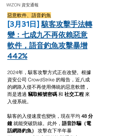
WIZON 資安通報
惡意軟件、語音釣魚
[3月31日] 
駭客攻擊手法轉
變：七成九不再依賴惡意
軟件，語音釣魚攻擊暴增
442%
2024年，駭客攻擊方式正在改變。根據
資安公司 CrowdStrike 的報告，近八成
的網路入侵不再使用傳統的惡意軟體，
而是透過 
竊取帳號密碼
 和 
社交工程
 來
入侵系統。
駭客的入侵速度也變快，現在平均 
48 分
鐘
 就能突破防線。此外，
語音詐騙（電
話網路釣魚）
 攻擊在下半年暴