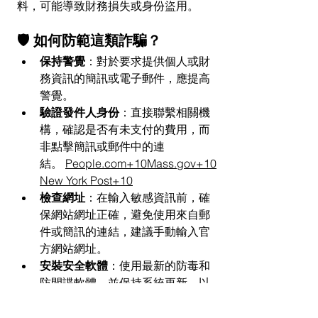
料，可能導致財務損失或身份盜用。
🛡 如何防範這類詐騙？
保持警覺
：對於要求提供個人或財
務資訊的簡訊或電子郵件，應提高
警覺。
驗證發件人身份
：直接聯繫相關機
構，確認是否有未支付的費用，而
非點擊簡訊或郵件中的連
結。 
People.com
+
10Mass.gov
+10
New York Post+10
檢查網址
：在輸入敏感資訊前，確
保網站網址正確，避免使用來自郵
件或簡訊的連結，建議手動輸入官
方網站網址。
安裝安全軟體
：使用最新的防毒和
防間諜軟體，並保持系統更新，以
防範已知的安全漏洞。
啟用雙重驗證
：為重要帳戶啟用雙