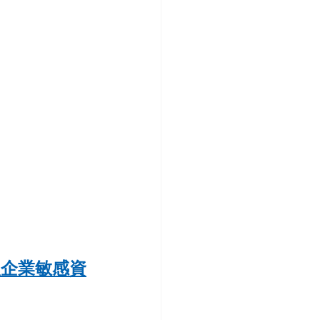
S
可竊取企業敏感資