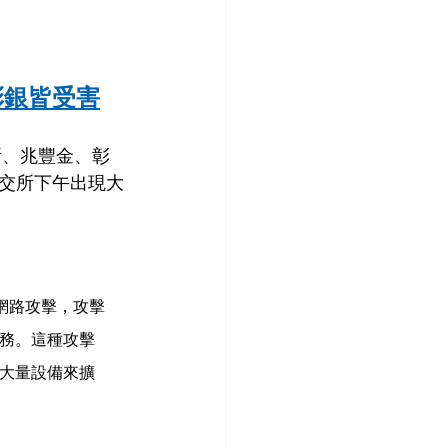
彰銀皆受害
所、兆豐金、彰
交所下午出現大
種惡意網路攻擊，攻擊
務。這種攻擊
大量設備來擴