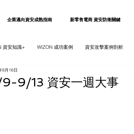
企業邁向資安成熟指南
新零售電商 資安防衛關鍵
ON 資安知識+
WIZON 成功案例
資安攻擊案例剖析
4年9月16日
事件評論&探討
WIZON 資安通報
9/9-9/13 資安一週大事