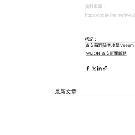
資料來源：
https://today.line.me/tw/
標記：
資安漏洞
駭客攻擊
Veeam 
WIZON 資安新聞脈動
最新文章