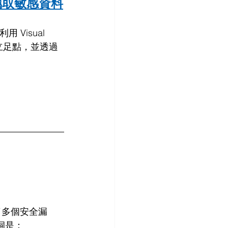
竊取敏感資料
 Visual 
了立足點，並透過
復了多個安全漏
洞是：