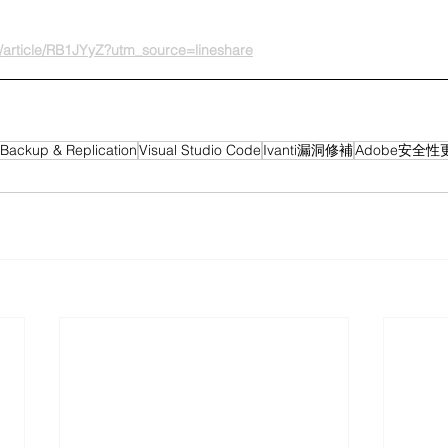
v2/article/RB1JYyZ?utm_source=lineshare
Backup & Replication
Visual Studio Code
Ivanti漏洞修補
Adobe安全性