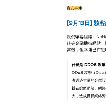
資安事件
[9月13日] 
駭客
親俄駭客組織「NoN
銀等金融機構網站，
當機，但幸運已在短
什麼是 DDOS 攻擊
DDoS 攻擊（Dist
者透過大量的分散設
旨在癱瘓網站、網路
大，造成目標網絡資