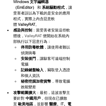
Windows 文字編輯器
（EmEditor）
 和 
系統驅動程式
，讓
受害者誤以為下載的是安全的應用
程式，實際上內含惡意軟
體 
ValleyRAT
。
感染與控制
：當受害者安裝這些軟
體後，ValleyRAT 便開始在系統內
部執行以下惡意行為：
停用防毒軟體
，讓使用者難以
偵測病毒
安裝後門
，讓駭客可遠端控制
電腦
記錄鍵盤輸入
，竊取登入憑證
和個人資訊
秘密挖掘加密貨幣
，導致電腦
效能變差
攻擊範圍擴大
：最初，這波攻擊主
要針對 
中國用戶
，但現在已擴散
至 
歐美地區
，並影響 
醫療、IT、電