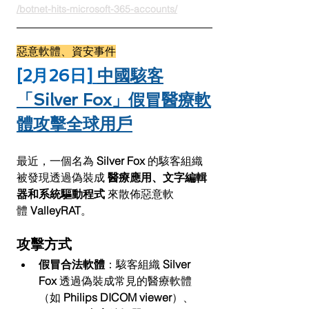
/botnet-hits-microsoft-365-accounts/
惡意軟體、資安事件
[2月26日]
中國駭客
「Silver Fox」假冒醫療軟
體攻擊全球用戶
最近，一個名為 
Silver Fox
 的駭客組織
被發現透過偽裝成 
醫療應用、文字編輯
器和系統驅動程式
 來散佈惡意軟
體 
ValleyRAT
。
攻擊方式
假冒合法軟體
：駭客組織 
Silver 
Fox
 透過偽裝成常見的醫療軟體
（如 
Philips DICOM viewer
）、