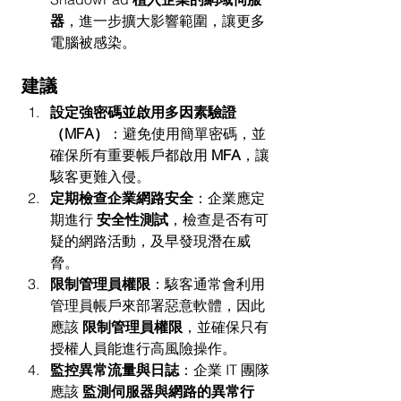
器
，進一步擴大影響範圍，讓更多
電腦被感染。
建議
設定強密碼並啟用多因素驗證
（MFA）
：避免使用簡單密碼，並
確保所有重要帳戶都啟用 
MFA
，讓
駭客更難入侵。
定期檢查企業網路安全
：企業應定
期進行 
安全性測試
，檢查是否有可
疑的網路活動，及早發現潛在威
脅。
限制管理員權限
：駭客通常會利用
管理員帳戶來部署惡意軟體，因此
應該 
限制管理員權限
，並確保只有
授權人員能進行高風險操作。
監控異常流量與日誌
：企業 IT 團隊
應該 
監測伺服器與網路的異常行