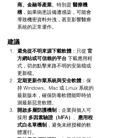
商、金融等產業
。特別是 
醫療機
構
，如果病患設備遭感染，可能會
導致機密資料外洩，甚至影響醫療
系統的正常運作。
建議
避免從不明來源下載軟體
：只從 
官
方網站或可信賴的平台
 下載應用程
式，切勿點擊來路不明的安裝檔或
更新檔。
定期更新作業系統與安全軟體
：保
持 Windows、Mac 或 Linux 系統的
最新版本，確保防毒軟體能即時偵
測最新惡意軟體。
開啟多層防護機制
：企業與個人可
採用 
多因素驗證（MFA）
、
應用程
式白名單機制
，避免未經授權的軟
體運行。