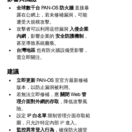
全球數千台 PAN-OS 防火牆
 直接暴
露在公網上，若未修補漏洞，可能
遭受大規模攻擊。
攻擊者可以利用這些漏洞 
入侵企業
內網
，影響企業的 
安全防護機制
，
甚至導致系統癱瘓。
台灣地區
 也有防火牆設備受影響，
需立即關注。
建議
立即更新 PAN-OS
 至官方最新修補
版本，以防止漏洞被利用。
若無法立即修補，應 
關閉 Web 管
理介面對外網的存取
，降低攻擊風
險。
設定 
IP 白名單
 限制管理介面存取範
圍，只允許特定內部 IP 進入。
監控異常登入行為
，確保防火牆管