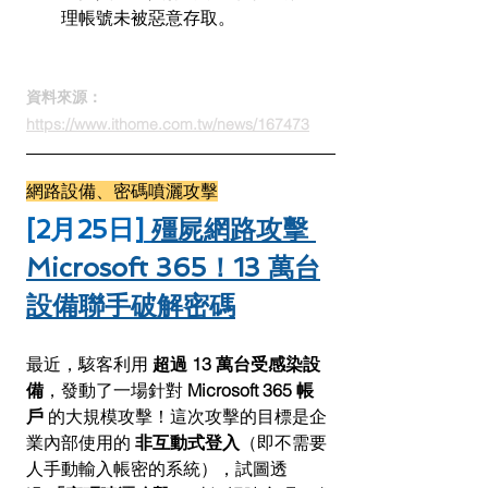
理帳號未被惡意存取。
資料來源：
https://www.ithome.com.tw/news/167473
網路設備、密碼噴灑攻擊
[2月25日]
殭屍網路攻擊 
Microsoft 365！13 萬台
設備聯手破解密碼
最近，駭客利用 
超過 13 萬台受感染設
備
，發動了一場針對 
Microsoft 365 帳
戶
 的大規模攻擊！這次攻擊的目標是企
業內部使用的 
非互動式登入
（即不需要
人手動輸入帳密的系統），試圖透