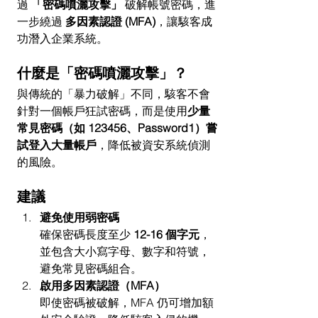
過 
「密碼噴灑攻擊」
 破解帳號密碼，進
一步繞過 
多因素認證 (MFA)
，讓駭客成
功潛入企業系統。
什麼是「密碼噴灑攻擊」？
與傳統的「暴力破解」不同，駭客不會
針對一個帳戶狂試密碼，而是使用
少量
常見密碼（如 123456、Password1）嘗
試登入大量帳戶
，降低被資安系統偵測
的風險。
建議
避免使用弱密碼
確保密碼長度至少 
12-16 個字元
，
並包含大小寫字母、數字和符號，
避免常見密碼組合。
啟用多因素認證（MFA）
即使密碼被破解，MFA 仍可增加額