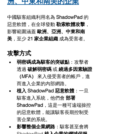
洲、中東和南美的企業
中國駭客組織利用名為 
ShadowPad
 的
惡意軟體，在全球發動 
勒索軟體攻擊
，
影響範圍涵蓋 
歐洲、亞洲、中東和南
美
，至少 
21 家企業組織
 成為受害者。
攻擊方式
弱密碼成為駭客的突破點
：攻擊者
透過 
破解弱密碼
 或 
繞過多因素驗證
（MFA）
 來入侵受害者的帳戶，進
而進入企業的內部網路。
植入 ShadowPad 惡意軟體
：一旦
駭客進入系統，他們會 
部署 
ShadowPad
，這是一種可遠端操控
的惡意軟體，能讓駭客長期控制受
害企業的系統。
影響整個企業網路
：駭客甚至會將 
ShadowPad 
植入企業的網域伺服