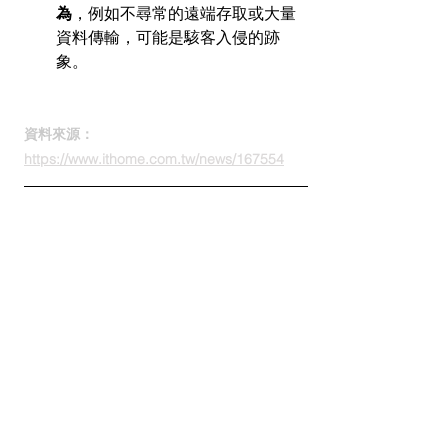
為
，例如不尋常的遠端存取或大量
資料傳輸，可能是駭客入侵的跡
象。
資料來源：
https://www.ithome.com.tw/news/167554
WordPress、惡意檔案
[2月27日] 
10萬
WordPress網站面臨風
險，皆因Everest Forms漏
洞而未修補
資安專家發現 
WordPress 外掛 Everest 
Forms
 存在
嚴重的安全漏洞
，可能讓駭