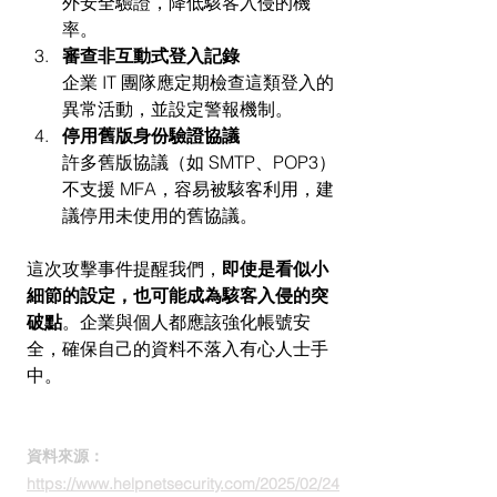
外安全驗證，降低駭客入侵的機
率。
審查非互動式登入記錄
企業 IT 團隊應定期檢查這類登入的
異常活動，並設定警報機制。
停用舊版身份驗證協議
許多舊版協議（如 SMTP、POP3）
不支援 MFA，容易被駭客利用，建
議停用未使用的舊協議。
這次攻擊事件提醒我們，
即使是看似小
細節的設定，也可能成為駭客入侵的突
破點
。企業與個人都應該強化帳號安
全，確保自己的資料不落入有心人士手
中。
資料來源：
https://www.helpnetsecurity.com/2025/02/24