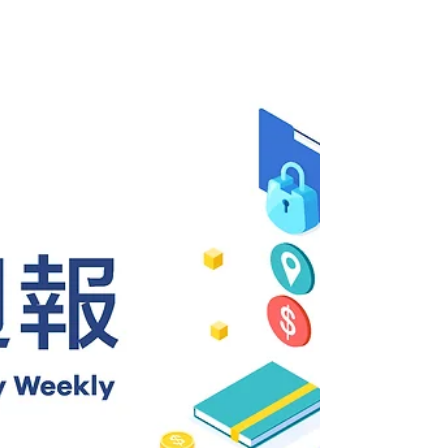
WIZON 資安新聞脈動
2025/2/24-2025/2/27 資安
一週大事
Palo Alto 防火牆漏洞讓全球數千台設備遭駭，急需
修補！Microsoft 365 也遭13萬殭屍設備攻擊，破解
密碼繞過MFA！中國駭客利用「Silver Fox」假冒醫
療軟體散佈惡意軟體，影響全球企業與醫療機構！
此外，ShadowPad勒索攻擊全球企業，WordPress