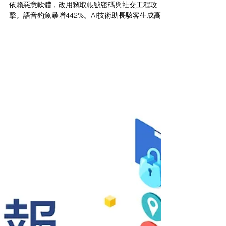
WIZON 資安新聞脈動
2025/3/31 -2025/4/4 資安一
週大事
駭客攻擊手法轉變！2024年，79%的網路入侵不再
依賴惡意軟體，改用竊取帳號密碼與社交工程攻
擊。語音釣魚暴增442%。AI技術助長駭客生成高效
詐騙訊息。針對VPN設備和信用卡資訊的攻擊愈發
猖獗。企業應強化憑證安全，並提高對社交工程的
警覺，防範日益精密的網路威脅。