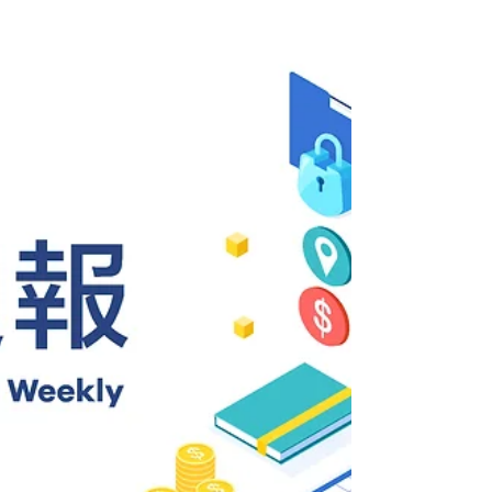
禦，改攻IoT監視器入侵企業；Lazarus針對npm開
發者植入惡意程式，竊取憑證；Medusa鎖定美國關
鍵基礎設施，RaaS模式擴散威脅；更驚人的是，
Black Basta & Cactus竟共用惡意工具
BackConnect