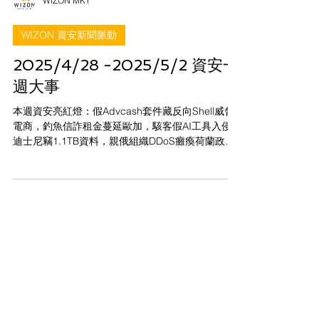
WIZON MKT
WIZON 資安新聞脈動
2025/4/28 -2025/5/2 資安一
週大事
本週資安亮紅燈：假Advcash套件藏反向Shell威脅
電商，釣魚信詐租金蔓延歐加，駭客假AI工具入侵
迪士尼竊1.1TB資料，親俄組織DDoS癱瘓荷蘭政府
網站，駭客還濫用Azure雲資源挖礦，供應鏈與雲端
安全成防線重點。