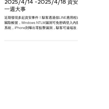
WIZON 資安新聞脈動
2025/4/14 -2025/4/18 資安
一週大事
近期發現多起資安事件！駭客透過假LINE應用程式
竊取帳號，Windows NTLM漏洞可免密碼登入內部
系統，iPhone則曝出零點擊漏洞，駭客可遠端攻
擊。強烈建議立刻更新系統、啟用雙重驗證，並避
免點擊不明連結，保護個資安全！