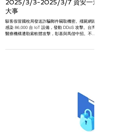
WIZON MKT
資安事件評論&探討
2025/3/3-2025/3/7 資安一週
大事
駭客假冒國稅局發送詐騙郵件竊取機密。殭屍網路
感染 86,000 台 IoT 設備，發動 DDoS 攻擊。台灣
醫療機構遭勒索軟體攻擊，彰基與馬偕中招。不法
分子用 AI 製作假 YouTube CEO 影片騙取帳密。
VMware 零日漏洞仍有 4 萬台未修補，駭客可入侵
系統發動攻擊。